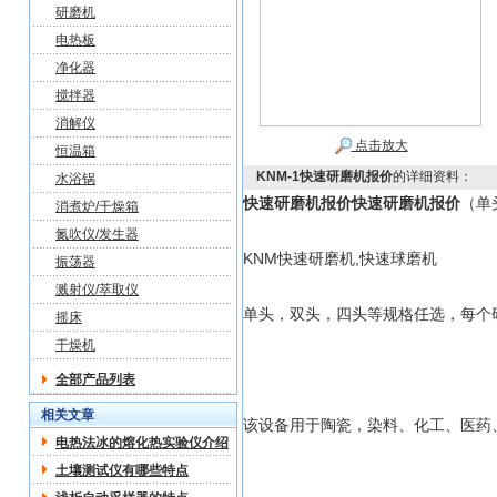
研磨机
电热板
净化器
搅拌器
消解仪
点击放大
恒温箱
KNM-1快速研磨机报价
的详细资料：
水浴锅
快速研磨机报价
快速研磨机报价
（单头
消煮炉/干燥箱
氮吹仪/发生器
KNM快速研磨机,快速球磨机
振荡器
溅射仪/萃取仪
单头，双头，四头等规格任选，每个研
摇床
干燥机
全部产品列表
相关文章
该设备用于陶瓷，染料、化工、医药
电热法冰的熔化热实验仪介绍
土壤测试仪有哪些特点