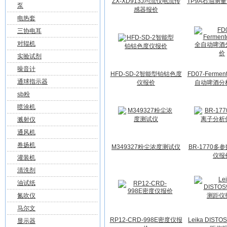
ZX-XD913J均流仪电流传
TP9A石油测
泵
感器报价
电热套
三协电耳
对辊机
实验试剂
噪音计
HFD-SD-2智能型铂钴色度
FD07-Ferme
通球指示器
仪报价
自动啤酒分
sb粉
喷涂机
溅射仪
通风机
卷扬机
M349327粉尘浓度测试仪
BR-1770多
仪报
灌装机
清洗剂
油试纸
氮吹仪
马尔文
RP12-CRD-998E密度仪报
Leika DIST
显示器