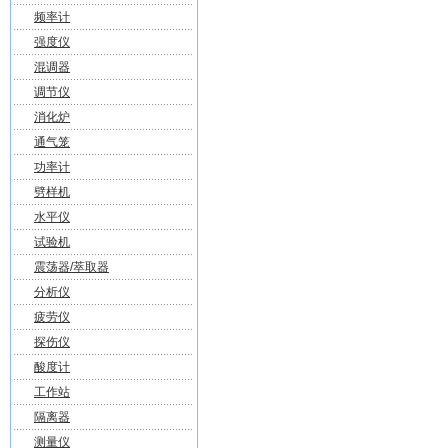
频率计
强度仪
混调器
调节仪
消化炉
通气笼
功率计
劈样机
水平仪
试验机
震荡器/萃取器
分析仪
疲劳仪
探伤仪
酸度计
工作站
隔离器
测量仪