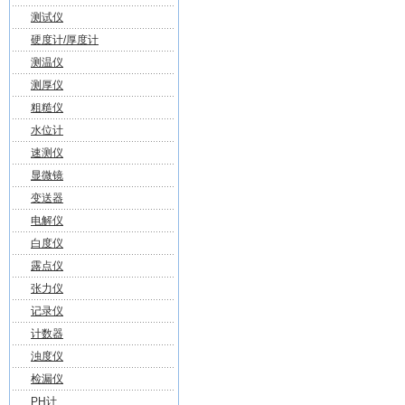
测试仪
硬度计/厚度计
测温仪
测厚仪
粗糙仪
水位计
速测仪
显微镜
变送器
电解仪
白度仪
露点仪
张力仪
记录仪
计数器
浊度仪
检漏仪
PH计