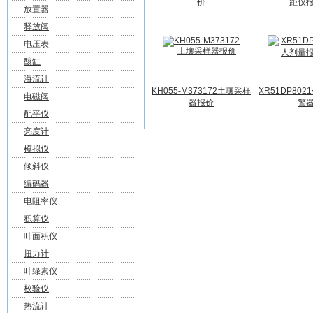
价
距仪
放置器
释放阀
电压表
酸缸
海流计
KH055-M373172土壤采样
XR51DP80
电磁阀
器报价
警
配平仪
亮度计
模拟仪
倾斜仪
编码器
电阻率仪
积算仪
叶面积仪
扭力计
叶绿素仪
校验仪
热流计