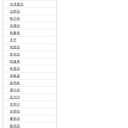
光泽度仪
点样仪
电子秤
光谱仪
热量表
天平
色差仪
折光仪
转速表
色度仪
采集器
染色机
测力仪
压力计
光学计
水势仪
量热仪
旋光仪