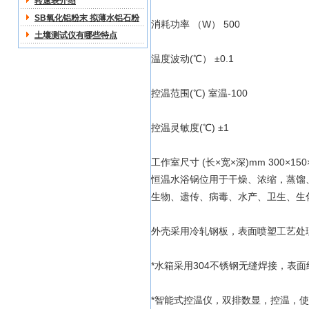
转速表介绍
SB氧化铝粉末 拟薄水铝石粉
消耗功率 （W） 500
技术交流
土壤测试仪有哪些特点
温度波动(℃） ±0.1
控温范围(℃) 室温-100
控温灵敏度(℃) ±1
工作室尺寸 (长×宽×深)mm 300×150
恒温水浴锅位用于干燥、浓缩，蒸馏
生物、遗传、病毒、水产、卫生、生
外壳采用冷轧钢板，表面喷塑工艺处
*水箱采用304不锈钢无缝焊接，表
*智能式控温仪，双排数显，控温，