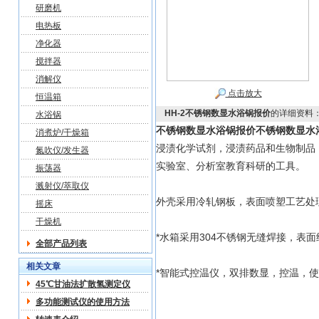
研磨机
电热板
净化器
搅拌器
消解仪
点击放大
恒温箱
HH-2不锈钢数显水浴锅报价
的详细资料
水浴锅
不锈钢数显水浴锅报价
不锈钢数显水
消煮炉/干燥箱
浸渍化学试剂，浸渍药品和生物制品
氮吹仪/发生器
实验室、分析室教育科研的工具。
振荡器
溅射仪/萃取仪
外壳采用冷轧钢板，表面喷塑工艺处
摇床
干燥机
*水箱采用304不锈钢无缝焊接，表
全部产品列表
相关文章
*智能式控温仪，双排数显，控温，
45℃甘油法扩散氢测定仪
多功能测试仪的使用方法