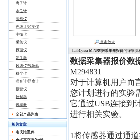
离子计
水位计
溶氧仪
声级计/监测仪
测振仪
点击放大
采集仪
界面仪
LabQuest MiNi数据采集器报价
的详细资
发生器
数据采集器报价
数
风速仪/气象站
M294831
粉尘仪
对于计算机用户而
噪音计/照度计
报警仪
您计划进行的实验需同
控制器
它通过USB连接到计
传感器
进行相关实验。
全部产品列表
相关文章
韦氏比重秤
1将传感器通过通