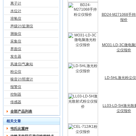
离子计
水位计
BD24-M271068手
溶氧仪
报价
声级计/监测仪
测振仪
采集仪
MO31-LD-3C微电
界面仪
尘仪报价
发生器
风速仪/气象站
粉尘仪
LD-5HL激光粉尘
噪音计/照度计
报警仪
控制器
传感器
LL03-LD-5H激光
尘仪报价
全部产品列表
相关文章
韦氏比重秤