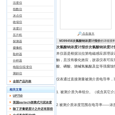
活度仪
指数仪
冰点仪
收缩仪
浓度计
点击放大
压片机
M399458次氯酸钠浓度计报价
的详细资
探测器
次氯酸钠浓度计报价
次氯酸钠浓度计
摄像机
本仪器是根据法拉第电磁感应原理设
取样器
触，且没有极化效应，故该仪表可应
分样器
酸、磷酸、烧碱氢氟酸及盐等强腐蚀
电阻仪/应变仪
测斜仪
仪表通过直接测量被测介质电导率，
全部产品列表
相关文章
1. 被测介质为单组分。（或含其它
UP750
英国partech便携式污泥浓度
2.被测介质浓度范围在电导率——浓度曲
计型号:UP/750 说明书
除了牙膏硬度计之外还有那些
关于硬度计的分类