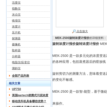
活度仪
指数仪
冰点仪
收缩仪
浓度计
点击放大
压片机
MEK-2500旋转浓度计报价
的详细资料：
探测器
旋转浓度计报价
旋转浓度计报价
MEK
摄像机
取样器
MEK-2500 是一款多元化的浓
分样器
的各种应用，包括蒸煮器后的喷放线
电阻仪/应变仪
测斜仪
旋转剪切力的测量方法，意味着变送
全部产品列表
的变化不敏感。
相关文章
UP750
MEK-2500 是一款智-能型，基于微
英国partech便携式污泥浓度
计型号:UP/750 说明书
移动洗车机具备哪些优势？
来操作。