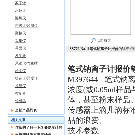
离子计
水位计
溶氧仪
声级计/监测仪
测振仪
点击放大
采集仪
界面仪
SS770-Na-11笔式钠离子计报价
的详细资
发生器
风速仪/气象站
笔式钠离子计报价
粉尘仪
M397644 笔式钠
噪音计/照度计
报警仪
浓度(或0.05ml
控制器
体，甚至粉末样品
传感器
传感器上滴几滴标
全部产品列表
品的浪费。
相关文章
详细的了解一下牙膏硬度计的
技术参数
操作使用方法吧