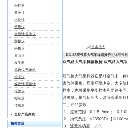
采样器
离子计
水位计
溶氧仪
声级计/监测仪
测振仪
点击放大
采集仪
DC-2S双气路大气采样器报价
的详细资料
界面仪
双气路大气采样器报价
双气路大气采
发生器
风速仪/气象站
双气路大气采样器它是对空气中一种
粉尘仪
害气体采集、居室环境测定、大专院
噪音计/照度计
样本，也可采集平衡样本和两路不同
报警仪
时准确，抽气负压大，调节阀采用针
控制器
二、产品参数
传感器
1、流量范围：0-1.5L/min； 0-1.0L/
全部产品列表
2、抽气负压：>23500Pa【即160
相关文章
3、流量准确度：±5%