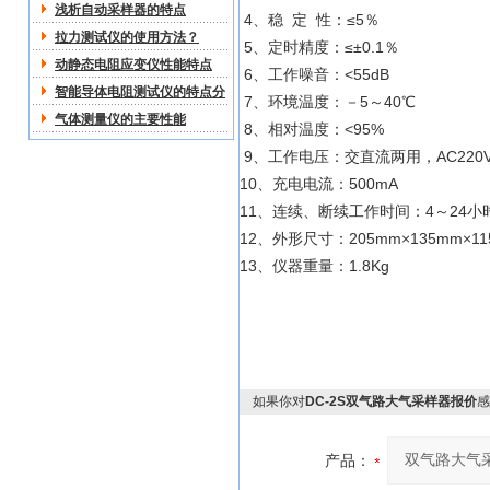
浅析自动采样器的特点
4、稳 定 性：≤5％
拉力测试仪的使用方法？
5、定时精度：≤±0.1％
动静态电阻应变仪性能特点
6、工作噪音：<55dB
智能导体电阻测试仪的特点分
7、环境温度：－5～40℃
析
气体测量仪的主要性能
8、相对温度：<95%
9、工作电压：交直流两用，AC220V±
10、充电电流：500mA
11、连续、断续工作时间：4～24小
12、外形尺寸：205mm×135mm×11
13、仪器重量：1.8Kg
如果你对
DC-2S双气路大气采样器报价
感
产品：