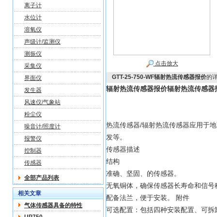
离子计
水位计
溶氧仪
声级计/监测仪
测振仪
点击放大
采集仪
GTT-25-750-WF辐射热流传感器报价
的
界面仪
辐射热流传感器报价
辐射热流传感器
发生器
风速仪/气象站
粉尘仪
热流传感器/辐射热流传感器应用于
噪音计/照度计
发等。
报警仪
传感器描述
控制器
结构
传感器
准确、坚固、的传感器。
全部产品列表
无氧铜体，确保传感器长寿命和信号
相关文章
配备法兰，便于安装。 附件
气体传感器具备的特性
可选配置：包括四种安装配置、可拆卸