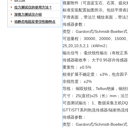
UP750
视窗附件（可选蓝宝石、石英、硫化
拉力测试仪的使用方法？
标准安装配置如图所示。包括平滑表
深视力测试仪介绍
平滑表面 ，带法兰 螺纹表面 ，带法
动静态电阻应变仪性能特点
传感器参数：
类型： Gardon式/Schmidt-Boelter式
可选量程： 30000、20000、15000、
25,20,10,5,2,1（kW/m2）
输出信号： 毫伏线性输出（有校正
传感器吸收率： 大于0.95容许传感器
重复性： ±0.5%
校准扩展不确定度： ±3%，包含因子k
非线性度： ±2%
导线： 铜双铰线，Teflon绝缘，铜
尺寸： 25(直径)x25（长）mm；
可选测试输出： 1、数据采集主机DQ-
GTT/STT系列热流传感器/辐射热流
传感器参数：
类型： Gardon式/Schmidt-Boelter式