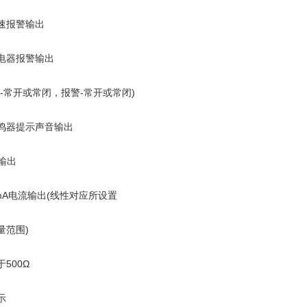
速报警输出
电器报警输出
警-常开或常闭，报警-常开或常闭)
鸣器提示声音输出
5输出
0mA电流输出(线性对应所设置
量范围)
500Ω
示