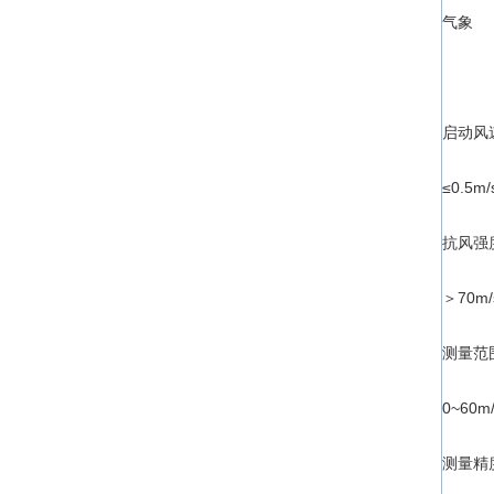
气象
启动风
≤0.5m/
抗风强
＞70m/
测量范
0~60
测量精