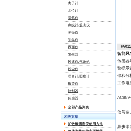
离子计
水位计
溶氧仪
声级计/监测仪
测振仪
采集仪
FA0
界面仪
智能风
发生器
传感器
风速仪/气象站
警提示
粉尘仪
储和分
噪音计/照度计
工作电
报警仪
控制器
AC85V
传感器
全部产品列表
信号输
相关文章
扩散氢测定仪使用方法
异步串