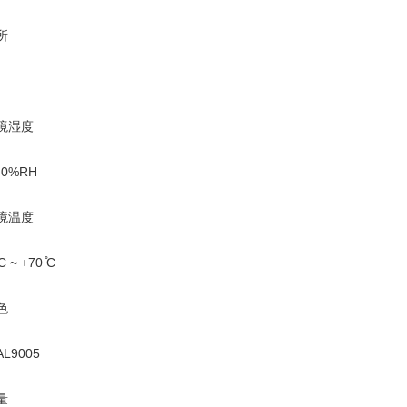
所
境湿度
 0%RH
境温度
̊C ~ +70 ̊C
色
L9005
量