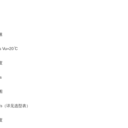
速
s Vu=20 ̊C
度
s
围
m/s（详见选型表）
度