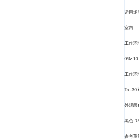
适用场
室内
工作环
0%~10
工作环
Ta -30 
外观颜
黑色 RA
参考重