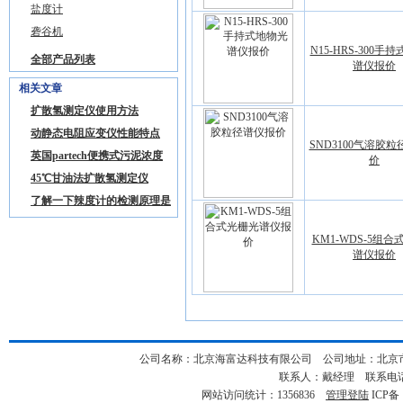
盐度计
砻谷机
N15-HRS-300手
全部产品列表
谱仪报价
相关文章
扩散氢测定仪使用方法
动静态电阻应变仪性能特点
SND3100气溶胶
英国partech便携式污泥浓度
价
计型号:UP/750 说明书
45℃甘油法扩散氢测定仪
了解一下辣度计的检测原理是
什么
KM1-WDS-5组
谱仪报价
公司名称：北京海富达科技有限公司 公司地址：北京市海淀
联系人：戴经理 联系电话：18
网站访问统计：1356836
管理登陆
ICP备