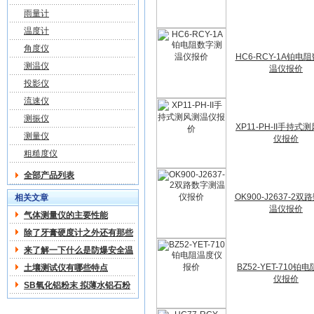
雨量计
温度计
角度仪
HC6-RCY-1A铂电
测温仪
温仪报价
投影仪
流速仪
测振仪
XP11-PH-II手持式
测量仪
仪报价
粗糙度仪
全部产品列表
OK900-J2637-2
相关文章
温仪报价
气体测量仪的主要性能
除了牙膏硬度计之外还有那些
关于硬度计的分类
来了解一下什么是防爆安全温
度计
BZ52-YET-710铂
土壤测试仪有哪些特点
仪报价
SB氧化铝粉末 拟薄水铝石粉
技术交流