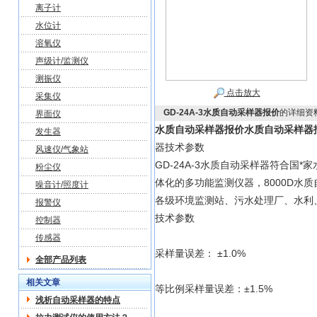
离子计
水位计
溶氧仪
声级计/监测仪
测振仪
点击放大
采集仪
GD-24A-3水质自动采样器报价
的详细资
界面仪
水质自动采样器报价
水质自动采样器
发生器
器技术参数
风速仪/气象站
GD-24A-3水质自动采样器符合国*
粉尘仪
体化的多功能监测仪器，8000D水质
噪音计/照度计
各级环境监测站、污水处理厂、水利
报警仪
技术参数
控制器
传感器
采样量误差： ±1.0%
全部产品列表
相关文章
等比例采样量误差：±1.5%
浅析自动采样器的特点