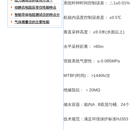
拉力测试仪的使用方法？
系统时钟时间控制误差： △1≤0.01%及
动静态电阻应变仪性能特点
智能导体电阻测试仪的特点分
机箱内温度控制误差是： ±0.5℃
析
气体测量仪的主要性能
垂直采样高度： ≥9.0米(水面以上)
水平采样距离： >80m
管路系统气密性： ≤-0.085MPa
MTBF(时间)： >1440h/次
绝缘阻抗： ＞20MΩ
储水容器：箱内A . B双混匀桶、24
技术规范：满足环境保护标准HJ353（