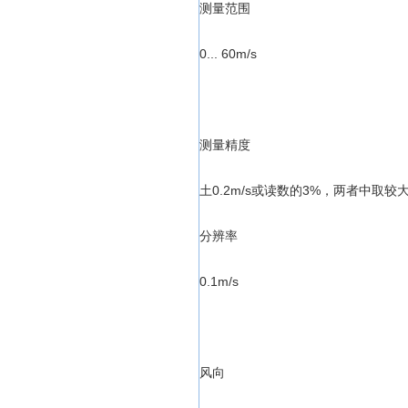
测量范围
0... 60m/s
测量精度
土0.2m/s或读数的3%，两者中取较
分辨率
0.1m/s
风向