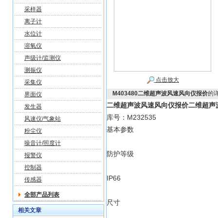
采样器
离子计
水位计
溶氧仪
声级计/监测仪
测振仪
点击放大
采集仪
M403480二维超声波风速风向仪报价
的
界面仪
二维超声波风速风向仪报价
二维超声
发生器
库号：M232535
风速仪/气象站
基本参数
粉尘仪
噪音计/照度计
防护等级
报警仪
控制器
IP66
传感器
全部产品列表
尺寸
相关文章