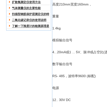
扩散氢测定仪使用方法
高度210mm宽度160mm，
气体测量仪的主要性能
扫描型钢筋保护层测定仪的特
重量
点
二氧化碳记录仪的使用说明
了解一下辣度计的检测原理是
1.4kg
什么
模拟输出信号
4...20mA或1 ... 5V、脉冲或占空比(
数字输出信号
RS- 485，波特率9600 (标配)
电源
12.. 30V DC