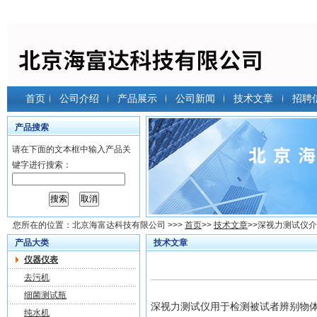
首页
公司介绍
产品展示
公司新闻
技术文章
招聘
产品搜索
请在下面的文本框中输入产品关
键字进行搜索：
您所在的位置：
北京海富达科技有限公司
>>>
首页
>>
技术文章
>>深视力测试仪
产品大类
技术文章
仪器仪表
去污机
细菌测试瓶
深视力测试仪用于检测被试者辨别物
纯水机