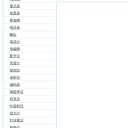
显示器
放置器
释放阀
电压表
酸缸
海流计
电磁阀
配平仪
亮度计
模拟仪
倾斜仪
编码器
电阻率仪
积算仪
叶面积仪
扭力计
叶绿素仪
校验仪