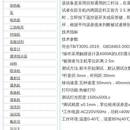
该设备是采用目前通用的三杆法，在
加热板
试者在距主机内两固定杆正前方 2.
泵
时，立即按下遥控器开关或应答键，
电热套
环，根据平均误差值来判断被试者辨
三协电耳
技术指标
对辊机
技术参数:
实验试剂
符合TB/T3091-2019、GB18463-200
噪音计
*操作采用触摸设计及6000K的LED显
通球指示器
*被测者与主机零位距离:2.5m
sb粉
测试方法:刷卡开始测试，默认测试次数3
喷涂机
*杆直径:3mm，杆间距:30mm
溅射仪
移动速度:五种速度:50mm/s，40mm/s
通风机
打印功能:热敏打印
卷扬机
测试灯光照度:1500±500Lx
灌装机
*测试精度:±0.1mm，零位校准误差是±
清洗剂
*工作电源:AC220V/50Hz，功耗<40
油试纸
工作环境:温度0-40℃，湿度85%(40℃
氮吹仪
马尔文