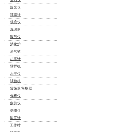
量热仪
旋光仪
频率计
强度仪
混调器
调节仪
消化炉
通气笼
功率计
劈样机
水平仪
试验机
震荡器/萃取器
分析仪
疲劳仪
探伤仪
酸度计
工作站