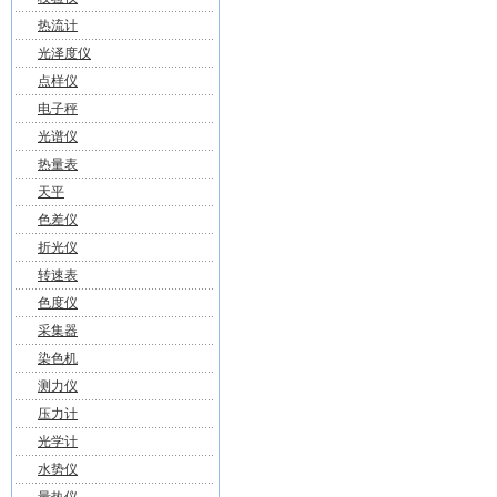
热流计
光泽度仪
点样仪
电子秤
光谱仪
热量表
天平
色差仪
折光仪
转速表
色度仪
采集器
染色机
测力仪
压力计
光学计
水势仪