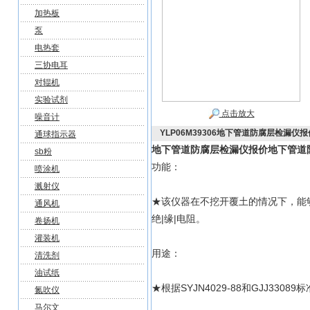
加热板
泵
电热套
三协电耳
对辊机
实验试剂
点击放大
噪音计
YLP06M39306地下管道防腐层检漏仪报
通球指示器
地下管道防腐层检漏仪报价
地下管道
sb粉
功能：
喷涂机
溅射仪
★该仪器在不挖开覆土的情况下，能够探
通风机
绝|缘|电阻。
卷扬机
灌装机
用途：
清洗剂
油试纸
★根据SYJN4029-88和GJJ330
氮吹仪
马尔文