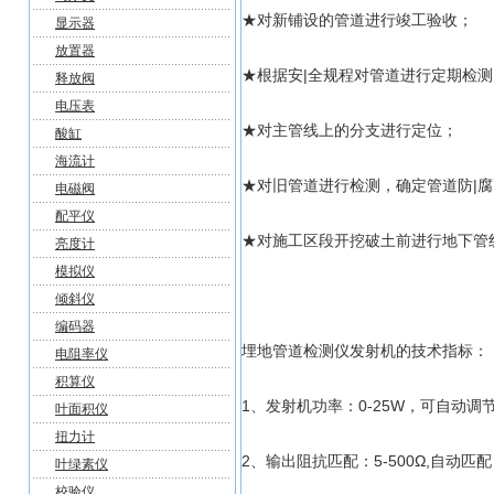
★对新铺设的管道进行竣工验收；
显示器
放置器
★根据安|全规程对管道进行定期检测，
释放阀
电压表
★对主管线上的分支进行定位；
酸缸
海流计
★对旧管道进行检测，确定管道防|腐
电磁阀
配平仪
★对施工区段开挖破土前进行地下管
亮度计
模拟仪
倾斜仪
编码器
埋地管道检测仪发射机的技术指标：
电阻率仪
积算仪
1、发射机功率：0-25W，可自动调节
叶面积仪
扭力计
2、输出阻抗匹配：5-500Ω,自动匹配
叶绿素仪
校验仪