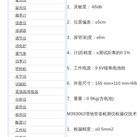
量热仪
1、灵敏度：-65db
旋光仪
频率计
2、位置偏差：≤5cm
强度仪
混调器
3、探管深|度：≤6m
调节仪
消化炉
4、计|距精度：≤测试距离的0.1%
通气笼
功率计
5、工作电源：9.6V镍氢电池组
劈样机
水平仪
6、外形尺寸：165 mm×110 mm×6
试验机
震荡器/萃取器
7、重量：0.9Kg(含电池)
分析仪
疲劳仪
M393062埋地管道检测仪检漏仪技
探伤仪
酸度计
1、检漏精度：≥0.5mm2
工作站