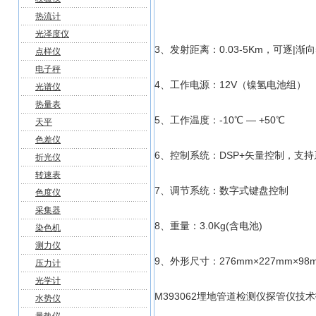
热流计
光泽度仪
3、发射距离：0.03-5Km，可逐|渐
点样仪
电子秤
4、工作电源：12V（镍氢电池组）
光谱仪
热量表
5、工作温度：-10℃ — +50℃
天平
色差仪
6、控制系统：DSP+矢量控制，支持
折光仪
转速表
7、调节系统：数字式键盘控制
色度仪
采集器
8、重量：3.0Kg(含电池)
染色机
测力仪
9、外形尺寸：276mm×227mm×98
压力计
光学计
M393062埋地管道检测仪探管仪技
水势仪