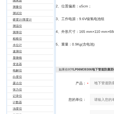
隔离器
2、位置偏差：≤5cm；
测量仪
测试仪
3、工作电源：9.6V镍氢电池组
硬度计/厚度计
测温仪
4、外形尺寸：165 mm×110 mm×6
测厚仪
粗糙仪
5、重量：0.9Kg(含电池)
水位计
速测仪
显微镜
变送器
如果你对
YLP06M39306地下管道防腐
电解仪
白度仪
产品：
露点仪
张力仪
记录仪
您的单位：
计数器
浊度仪