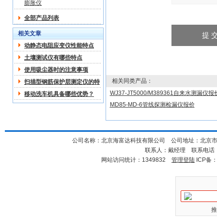
膨胀仪
全部产品列表
相关文章
动静态电阻应变仪性能特点
土壤测试仪有哪些特点
使用吸尘器时的注意事项
相关同类产品：
扫描型钢筋保护层测定仪的特
点
WJ37-JT5000/M389361自来水测漏仪报
移动洗车机具备哪些优势？
MD85-MD-6管线探测检漏仪报价
公司名称：北京海富达科技有限公司 公司地址：北京市海淀
联系人：戴经理 联系电话：18
网站访问统计：1349832
管理登陆
ICP备
推