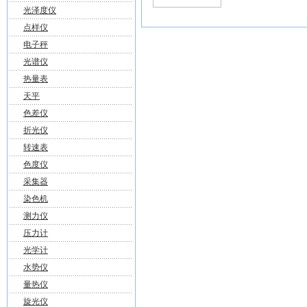
光泽度仪
点样仪
电子秤
光谱仪
热量表
天平
色差仪
折光仪
转速表
色度仪
采集器
染色机
测力仪
压力计
光学计
水势仪
量热仪
旋光仪