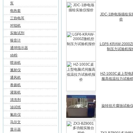
泵
电热套
JDC-1静电场描绘
三协电耳
价
对辊机
实验试剂
噪音计
LGF6-KRAW-200
通球指示器
制压力试验机报
sb粉
喷涂机
溅射仪
HZ-1003C桌上型
通风机
服高低温拉力试验
卷扬机
灌装机
清洗剂
旋转挂片腐蚀试验
油试纸
氮吹仪
马尔文
显示器