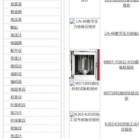
ZX3-BZ8001多功
放置器
报价
释放阀
电压表
酸缸
LN-46数字压力校
海流计
电磁阀
配平仪
亮度计
MB87-YG611-IV
模拟仪
验机报价
倾斜仪
编码器
电阻率仪
M371892烧结转鼓
积算仪
价
叶面积仪
扭力计
叶绿素仪
KJ03-K2035热工
校验仪
仪报价
热流计