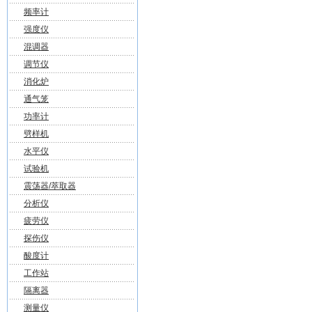
频率计
强度仪
混调器
调节仪
消化炉
通气笼
功率计
劈样机
水平仪
试验机
震荡器/萃取器
分析仪
疲劳仪
探伤仪
酸度计
工作站
隔离器
测量仪