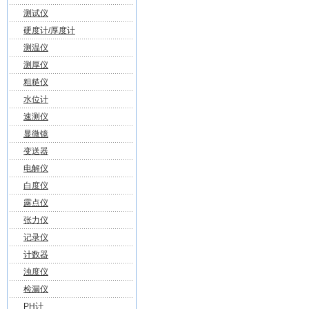
测试仪
硬度计/厚度计
测温仪
测厚仪
粗糙仪
水位计
速测仪
显微镜
变送器
电解仪
白度仪
露点仪
张力仪
记录仪
计数器
浊度仪
检漏仪
PH计