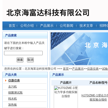
首页
公司介绍
产品展示
公司新闻
技术文章
招聘
产品搜索
请在下面的文本框中输入产品关
键字进行搜索：
您所在的位置：
北京海富达科技有限公司
>>>
首页
>>
产品展示
>>
仪器仪表
>>
试验
产品大类
产品展示
仪器仪表
产品图片
产品名称/型号
去污机
细菌测试瓶
HJ70/ZME-1理论
纯水机
能实验台报价
加热板