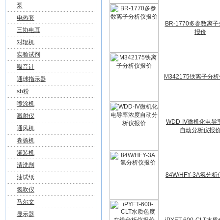
泵
电热套
BR-1770多参数离
三协电耳
报价
对辊机
实验试剂
噪音计
M342175铁离子分
通球指示器
sb粉
喷涂机
溅射仪
WDD-IV微机化电导
通风机
自动分析仪报
卷扬机
灌装机
清洗剂
84W/HFY-3A氢分
油试纸
氮吹仪
马尔文
显示器