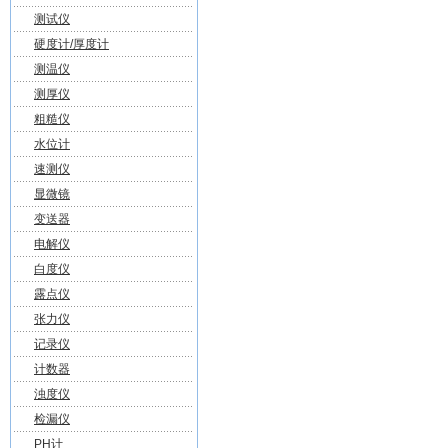
测试仪
硬度计/厚度计
测温仪
测厚仪
粗糙仪
水位计
速测仪
显微镜
变送器
电解仪
白度仪
露点仪
张力仪
记录仪
计数器
浊度仪
检漏仪
PH计