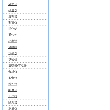
频率计
强度仪
混调器
调节仪
消化炉
通气笼
功率计
劈样机
水平仪
试验机
震荡器/萃取器
分析仪
疲劳仪
探伤仪
酸度计
工作站
隔离器
测量仪