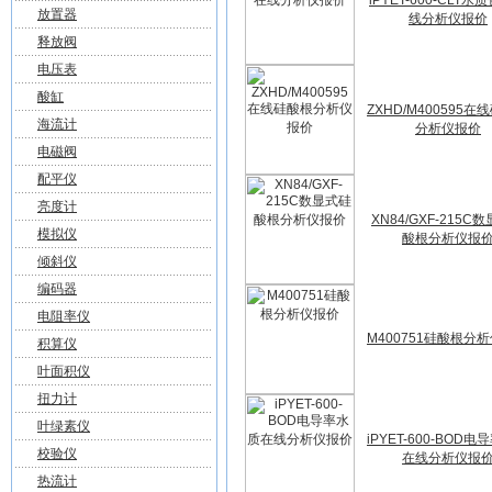
iPYET-600-CLT水
放置器
线分析仪报价
释放阀
电压表
酸缸
ZXHD/M400595在
海流计
分析仪报价
电磁阀
配平仪
亮度计
XN84/GXF-215C
模拟仪
酸根分析仪报
倾斜仪
编码器
电阻率仪
M400751硅酸根分
积算仪
叶面积仪
扭力计
叶绿素仪
iPYET-600-BOD
校验仪
在线分析仪报
热流计