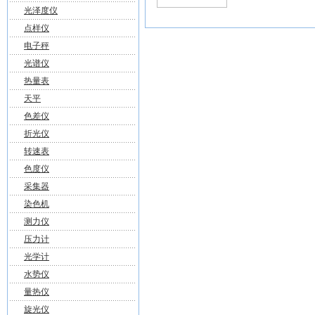
光泽度仪
点样仪
电子秤
光谱仪
热量表
天平
色差仪
折光仪
转速表
色度仪
采集器
染色机
测力仪
压力计
光学计
水势仪
量热仪
旋光仪