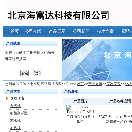
首页
公司介绍
产品展示
公司新闻
技术文章
招聘
产品搜索
请在下面的文本框中输入产品关
键字进行搜索：
您所在的位置：
北京海富达科技有限公司
>>>
首页
>>
产品展示
>>
仪器仪表
>>
分析
产品大类
产品展示
仪器仪表
产品图片
产品名称/型号
去污机
细菌测试瓶
FD07-FermentoFL
纯水机
动啤酒分析仪报
加热板