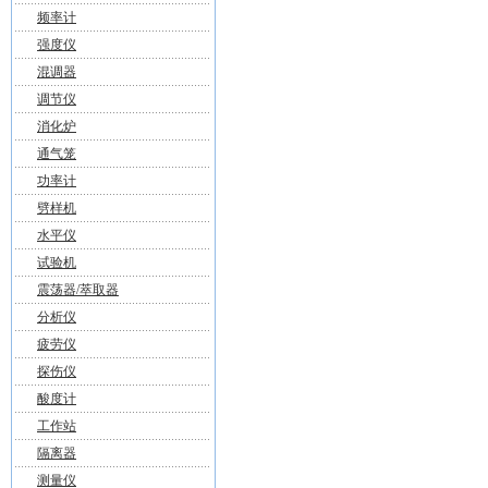
频率计
强度仪
混调器
调节仪
消化炉
通气笼
功率计
劈样机
水平仪
试验机
震荡器/萃取器
分析仪
疲劳仪
探伤仪
酸度计
工作站
隔离器
测量仪