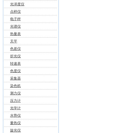
光泽度仪
点样仪
电子秤
光谱仪
热量表
天平
色差仪
折光仪
转速表
色度仪
采集器
染色机
测力仪
压力计
光学计
水势仪
量热仪
旋光仪