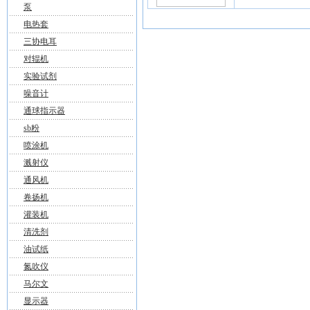
泵
电热套
三协电耳
对辊机
实验试剂
噪音计
通球指示器
sb粉
喷涂机
溅射仪
通风机
卷扬机
灌装机
清洗剂
油试纸
氮吹仪
马尔文
显示器