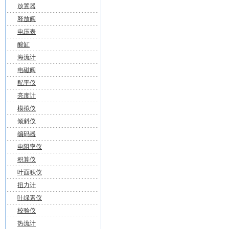
放置器
释放阀
电压表
酸缸
海流计
电磁阀
配平仪
亮度计
模拟仪
倾斜仪
编码器
电阻率仪
积算仪
叶面积仪
扭力计
叶绿素仪
校验仪
热流计