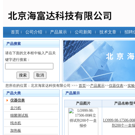
首页
公司介绍
产品展示
公司新闻
技术文章
招聘
产品搜索
请在下面的文本框中输入产品关
键字进行搜索：
您所在的位置：
北京海富达科技有限公司
>>>
首页
>>
产品展示
>>
仪器仪表
>>
实验
产品大类
产品展示
仪器仪表
产品图片
产品名称/型
去污机
细菌测试瓶
LO999-98-17506-
纯水机
剂200个一盒
加热板