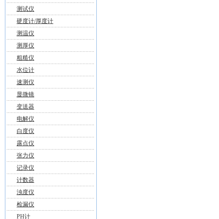
测试仪
硬度计/厚度计
测温仪
测厚仪
粗糙仪
水位计
速测仪
显微镜
变送器
电解仪
白度仪
露点仪
张力仪
记录仪
计数器
浊度仪
检漏仪
PH计