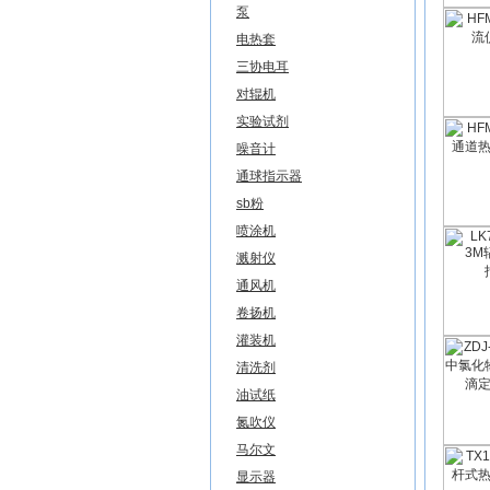
泵
电热套
三协电耳
对辊机
实验试剂
噪音计
通球指示器
sb粉
喷涂机
溅射仪
通风机
卷扬机
灌装机
清洗剂
油试纸
氮吹仪
马尔文
显示器