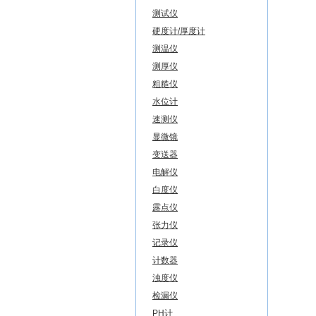
测试仪
硬度计/厚度计
测温仪
测厚仪
粗糙仪
水位计
速测仪
显微镜
变送器
电解仪
白度仪
露点仪
张力仪
记录仪
计数器
浊度仪
检漏仪
PH计