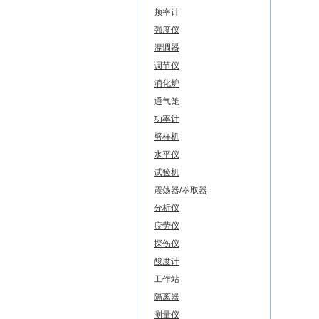
频率计
强度仪
混调器
调节仪
消化炉
通气笼
功率计
劈样机
水平仪
试验机
震荡器/萃取器
分析仪
疲劳仪
探伤仪
酸度计
工作站
隔离器
测量仪