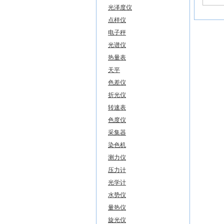
光泽度仪
点样仪
电子秤
光谱仪
热量表
天平
色差仪
折光仪
转速表
色度仪
采集器
染色机
测力仪
压力计
光学计
水势仪
量热仪
旋光仪