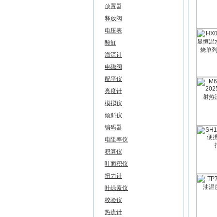
放置器
释放阀
电压表
酸缸
海流计
电磁阀
配平仪
亮度计
模拟仪
倾斜仪
编码器
电阻率仪
积算仪
叶面积仪
扭力计
叶绿素仪
校验仪
热流计