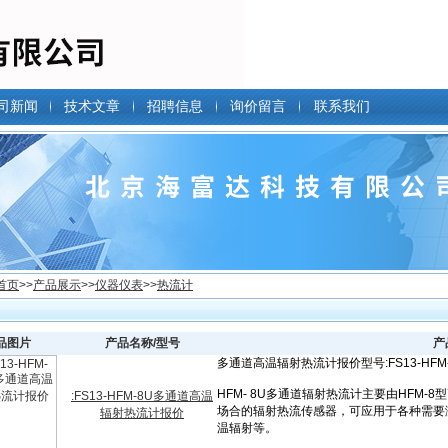
司新闻
技术文章
招聘信息
询价留言
联系我们
首页
>>
产品展示
>>
仪器仪表
>>
热流计
品图片
产品名称/型号
产
:FS13-HFM-8U多通道高温
辐射热流计报价