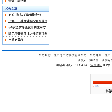
全部产品列表
相关文章
45℃甘油法扩散氢测定仪
了解一下辣度计的检测原理是
什么
tp9安全防爆温度计的使用方
法及注意事项
除了牙膏硬度计之外还有那些
关于硬度计的分类
韦氏比重秤
公司名称：北京海富达科技有限公司 公司地址：北京市海淀
联系人：戴经理 联系电话：18
网站访问统计：1354564
管理登陆
ICP备
推