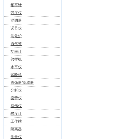
频率计
强度仪
混调器
调节仪
消化炉
通气笼
功率计
劈样机
水平仪
试验机
震荡器/萃取器
分析仪
疲劳仪
探伤仪
酸度计
工作站
隔离器
测量仪