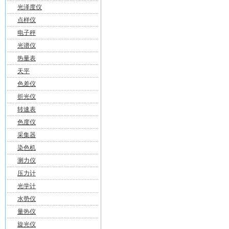
光泽度仪
点样仪
电子秤
光谱仪
热量表
天平
色差仪
折光仪
转速表
色度仪
采集器
染色机
测力仪
压力计
光学计
水势仪
量热仪
旋光仪