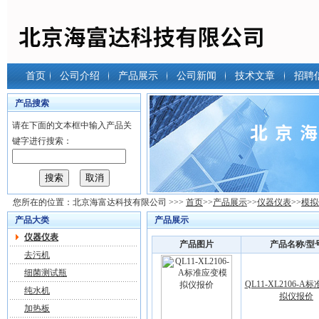
首页
公司介绍
产品展示
公司新闻
技术文章
招聘
产品搜索
请在下面的文本框中输入产品关
键字进行搜索：
您所在的位置：
北京海富达科技有限公司
>>>
首页
>>
产品展示
>>
仪器仪表
>>
模拟
产品大类
产品展示
仪器仪表
产品图片
产品名称/型
去污机
细菌测试瓶
QL11-XL2106-
纯水机
拟仪报价
加热板