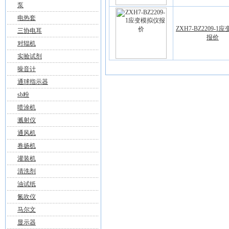
泵
电热套
ZXH7-BZ2209-1
三协电耳
报价
对辊机
实验试剂
噪音计
通球指示器
sb粉
喷涂机
溅射仪
通风机
卷扬机
灌装机
清洗剂
油试纸
氮吹仪
马尔文
显示器