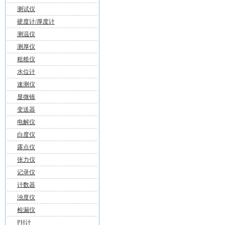
测试仪
硬度计/厚度计
测温仪
测厚仪
粗糙仪
水位计
速测仪
显微镜
变送器
电解仪
白度仪
露点仪
张力仪
记录仪
计数器
浊度仪
检漏仪
PH计