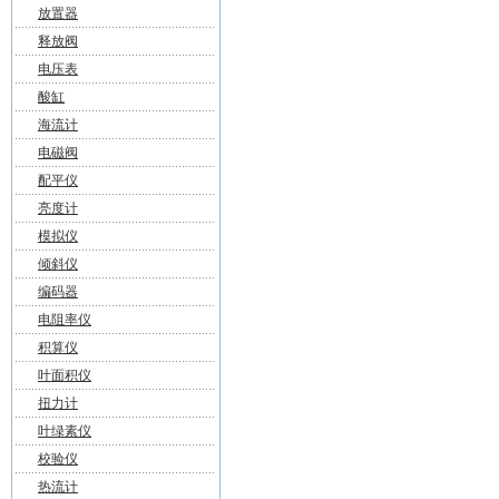
放置器
释放阀
电压表
酸缸
海流计
电磁阀
配平仪
亮度计
模拟仪
倾斜仪
编码器
电阻率仪
积算仪
叶面积仪
扭力计
叶绿素仪
校验仪
热流计