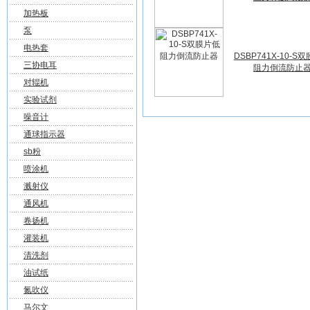
加热板
泵
电热套
DSBP741X-10-S
三协电耳
阻力倒流防止
对辊机
实验试剂
噪音计
通球指示器
sb粉
喷涂机
溅射仪
通风机
卷扬机
灌装机
清洗剂
油试纸
氮吹仪
马尔文