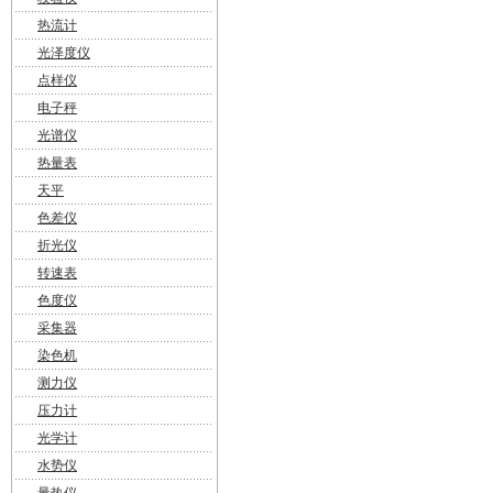
热流计
光泽度仪
点样仪
电子秤
光谱仪
热量表
天平
色差仪
折光仪
转速表
色度仪
采集器
染色机
测力仪
压力计
光学计
水势仪