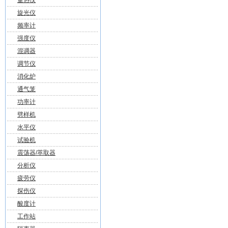
量热仪
旋光仪
频率计
强度仪
混调器
调节仪
消化炉
通气笼
功率计
劈样机
水平仪
试验机
震荡器/萃取器
分析仪
疲劳仪
探伤仪
酸度计
工作站