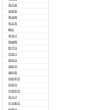
显示器
放置器
释放阀
电压表
酸缸
海流计
电磁阀
配平仪
亮度计
模拟仪
倾斜仪
编码器
电阻率仪
积算仪
叶面积仪
扭力计
叶绿素仪
校验仪