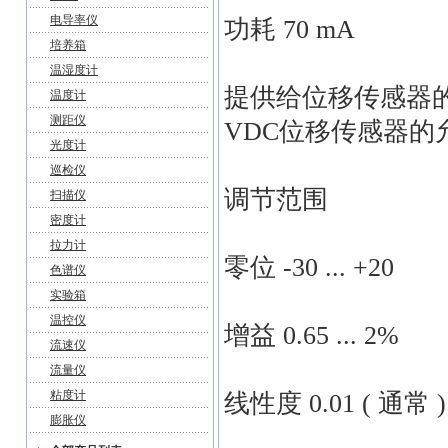
电导率仪
功耗 70 mA
培养箱
温湿度计
提供给位移传感器的
温度计
测距仪
VDC位移传感器的允许
光度计
巡检仪
调节范围
扫描仪
密度计
拉力计
零位 -30 ... +20
色谱仪
实验箱
温控仪
增益 0.65 ... 2%
流速仪
流量仪
粘度计
线性度 0.01 ( 通常 )
膨胀仪