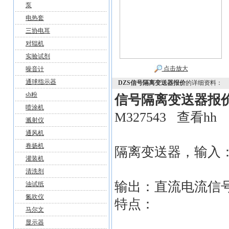
泵
电热套
三协电耳
对辊机
实验试剂
点击放大
噪音计
通球指示器
DZS信号隔离变送器报价
的详细资料：
sb粉
信号隔离变送器报
喷涂机
M327543 查看hh
溅射仪
通风机
卷扬机
隔离变送器，输入：直
灌装机
清洗剂
输出：直流电流信号4
油试纸
氮吹仪
特点：
马尔文
显示器