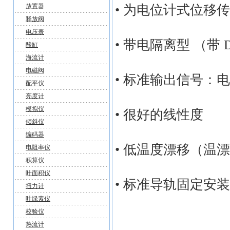
放置器
• 为电位计式位移
释放阀
电压表
• 带电隔离型 （带 
酸缸
海流计
电磁阀
• 标准输出信号：
配平仪
亮度计
模拟仪
• 很好的线性度
倾斜仪
编码器
• 低温度漂移（温漂值为
电阻率仪
积算仪
叶面积仪
• 标准导轨固定安装
扭力计
叶绿素仪
校验仪
热流计