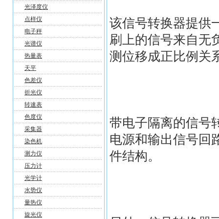
光泽度仪
点样仪
该信号转换器提供
电子秤
刷上的信号来自无
光谱仪
测位移成正比例关
热量表
天平
色差仪
折光仪
转速表
色度仪
带电子隔离的信号转
采集器
电源和输出信号回
染色机
件结构。
测力仪
压力计
光学计
水势仪
量热仪
旋光仪