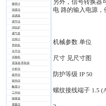
另外，信号转换器可
频率计
电 路的输入电源，
强度仪
混调器
调节仪
消化炉
通气笼
功率计
机械参数 单位
劈样机
水平仪
尺寸 见尺寸图
试验机
震荡器/萃取器
分析仪
防护等级 IP 50
疲劳仪
探伤仪
酸度计
螺纹接线端子 1.5 (A
工作站
隔离器
测量仪