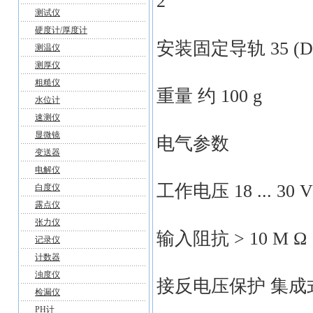
2
测试仪
硬度计/厚度计
安装固定导轨 35 (DIN
测温仪
测厚仪
粗糙仪
重量 约 100 g
水位计
速测仪
显微镜
电气参数
变送器
电解仪
工作电压 18 ... 30 
白度仪
露点仪
张力仪
输入阻抗 > 10 M Ω
记录仪
计数器
浊度仪
接反电压保护 集成
检漏仪
PH计