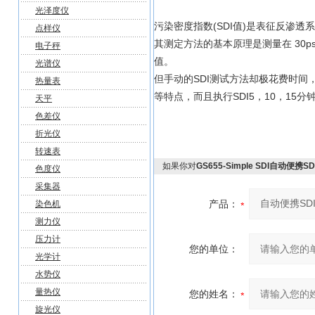
光泽度仪
污染密度指数(SDI值)是表征反渗
点样仪
其测定方法的基本原理是测量在 30ps
电子秤
值。
光谱仪
但手动的SDI测试方法却极花费时间，
热量表
等特点，而且执行SDI5，10，15分
天平
色差仪
折光仪
转速表
如果你对
GS655-Simple SDI自动便携
色度仪
采集器
产品：
染色机
测力仪
压力计
您的单位：
光学计
水势仪
量热仪
您的姓名：
旋光仪