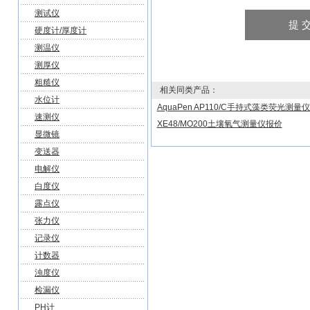
测试仪
硬度计/厚度计
测温仪
测厚仪
粗糙仪
相关同类产品：
水位计
AquaPen AP110/C手持式藻类荧光测量
速测仪
XE48/MO200土壤氧气测量仪报价
显微镜
变送器
电解仪
白度仪
露点仪
张力仪
记录仪
计数器
浊度仪
检漏仪
PH计