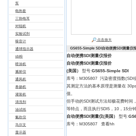
泵
电热套
三协电耳
对辊机
实验试剂
点击放大
噪音计
GS655-Simple SDI自动便携SDI测量仪
通球指示器
自动便携SDI测量仪报价
sb粉
自动便携SDI测量仪报价
喷涂机
(美国）
型号:
GS655-Simple SDI
溅射仪
库号：M305807 污染密度指数(S
通风机
其测定方法的基本原理是测量在 30ps
卷扬机
值。
灌装机
但手动的SDI测试方法却极花费时间，
清洗剂
等特点，而且执行SDI5，10，15分
油试纸
自动便携SDI测量仪(美国）
型号:
GS6
氮吹仪
库号：M305807 查看hh
马尔文
显示器