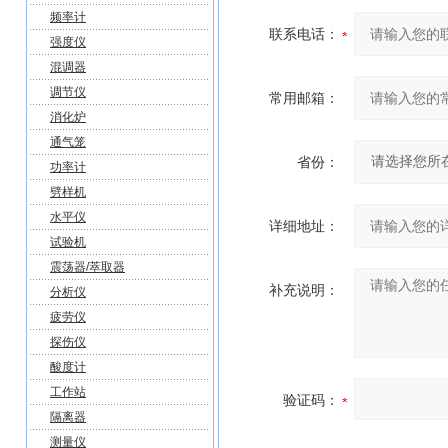
频率计
联系电话：
强度仪
混调器
调节仪
常用邮箱：
消化炉
通气笼
省份：
功率计
劈样机
水平仪
详细地址：
试验机
震荡器/萃取器
补充说明：
分析仪
疲劳仪
探伤仪
酸度计
工作站
验证码：
隔离器
测量仪