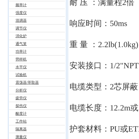
耐 压 ：满量程2倍
频率计
强度仪
混调器
响应时间：50ms
调节仪
消化炉
重 量 ：2.2lb(1.0kg)
通气笼
功率计
劈样机
安装接口：1/2"NPT
水平仪
试验机
震荡器/萃取器
电缆类型：2芯屏
分析仪
疲劳仪
电缆长度：12.2m或1
探伤仪
酸度计
工作站
护套材料：PU或ET
隔离器
测量仪