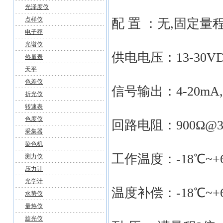
光泽度仪
点样仪
配 置 ：无,固定量
电子秤
光谱仪
供电电压：13-30V
热量表
天平
色差仪
信号输出：4-20mA
折光仪
转速表
色度仪
回路电阻：900Ω@3
采集器
染色机
工作温度：-18℃~+
测力仪
压力计
光学计
温度补偿：-18℃~+
水势仪
量热仪
旋光仪