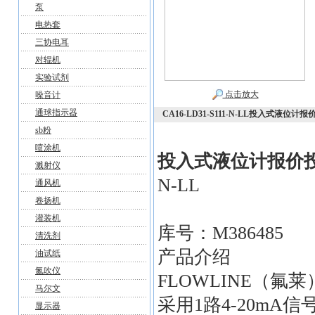
泵
电热套
三协电耳
对辊机
实验试剂
点击放大
噪音计
通球指示器
CA16-LD31-S111-N-LL投入式液位计报
sb粉
喷涂机
投入式液位计报价
溅射仪
N-LL
通风机
卷扬机
灌装机
库号：M386485
清洗剂
产品介绍
油试纸
氮吹仪
FLOWLINE（氟莱）
马尔文
采用1路4-20m
显示器