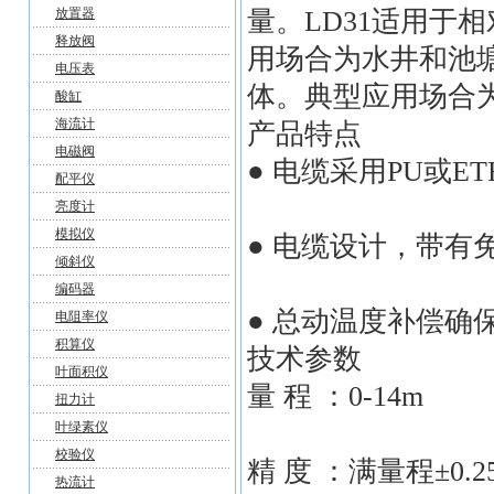
放置器
量。LD31适用于
释放阀
用场合为水井和池塘
电压表
体。典型应用场合
酸缸
海流计
产品特点
电磁阀
● 电缆采用PU或E
配平仪
亮度计
模拟仪
● 电缆设计，带有
倾斜仪
编码器
● 总动温度补偿确
电阻率仪
积算仪
技术参数
叶面积仪
量 程 ：0-14m
扭力计
叶绿素仪
校验仪
精 度 ：满量程±0.2
热流计