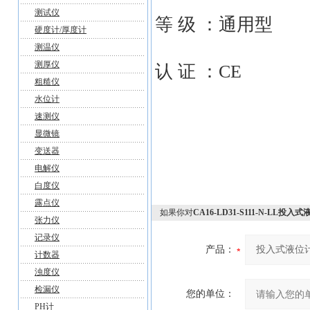
测试仪
等 级 ：通用型
硬度计/厚度计
测温仪
测厚仪
认 证 ：CE
粗糙仪
水位计
速测仪
显微镜
变送器
电解仪
白度仪
露点仪
如果你对
CA16-LD31-S111-N-LL投
张力仪
记录仪
产品：
计数器
浊度仪
检漏仪
您的单位：
PH计