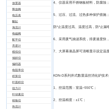
4、仪器采用不锈钢板材料，防腐蚀
放置器
释放阀
5、过压、过流、过热多种保护措施
电压表
酸缸
防*止温度过高、温度过高，防*止漏
海流计
电磁阀
6、采用废气抽滤系统，排废速度快，
配平仪
亮度计
7、大屏幕液晶屏可清晰显示设定温
模拟仪
倾斜仪
编码器
电阻率仪
KDN-D系列井式数显温控消化炉技
积算仪
叶面积仪
1、控温范围：室温~550℃；
扭力计
叶绿素仪
2、控温精度：±1℃；
校验仪
热流计