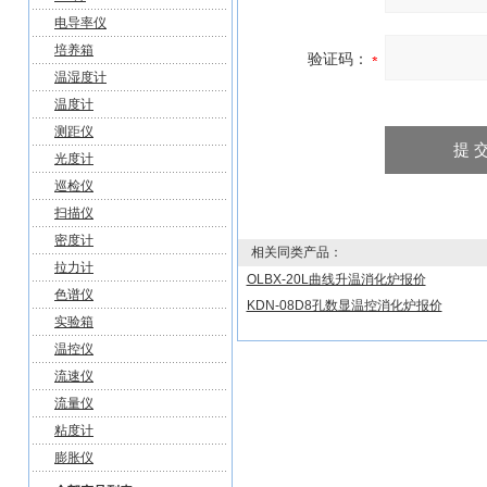
电导率仪
培养箱
验证码：
温湿度计
温度计
测距仪
光度计
巡检仪
扫描仪
密度计
相关同类产品：
拉力计
OLBX-20L曲线升温消化炉报价
色谱仪
KDN-08D8孔数显温控消化炉报价
实验箱
温控仪
流速仪
流量仪
粘度计
膨胀仪