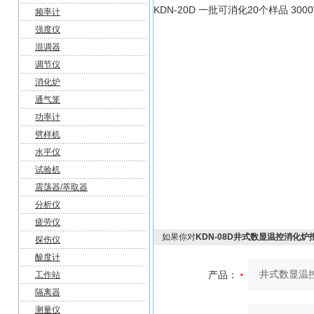
KDN-20D 一批可消化20个样品 3000
频率计
强度仪
混调器
调节仪
消化炉
通气笼
功率计
劈样机
水平仪
试验机
震荡器/萃取器
分析仪
疲劳仪
如果你对
KDN-08D井式数显温控消化炉
探伤仪
酸度计
产品：
工作站
隔离器
测量仪