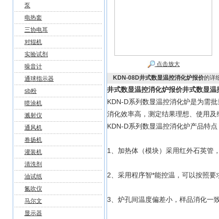
泵
电热套
三协电耳
对辊机
实验试剂
点击放大
噪音计
KDN-08D井式数显温控消化炉报价
的详
通球指示器
井式数显温控消化炉报价
井式数显温
sb粉
KDN-D系列数显温控消化炉是为
喷涂机
消化效率高，测定结果理想、使用及
溅射仪
KDN-D系列数显温控消化炉产品特点
通风机
卷扬机
1、加热体（模块）采用红外石英管
灌装机
清洗剂
2、采用程序智*能控温，可以按照
油试纸
氮吹仪
3、炉孔间温度偏差小，样品消化一
马尔文
显示器