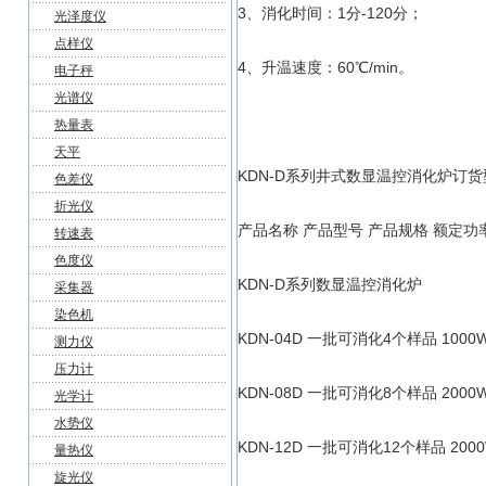
3、消化时间：1分-120分；
光泽度仪
点样仪
4、升温速度：60℃/min。
电子秤
光谱仪
热量表
天平
KDN-D系列井式数显温控消化炉订
色差仪
折光仪
产品名称 产品型号 产品规格 额定功
转速表
色度仪
KDN-D系列数显温控消化炉
采集器
染色机
KDN-04D 一批可消化4个样品 1000W
测力仪
压力计
KDN-08D 一批可消化8个样品 2000W
光学计
水势仪
KDN-12D 一批可消化12个样品 2000
量热仪
旋光仪