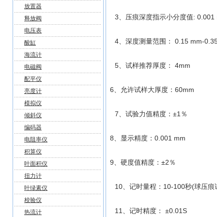
放置器
3、压痕深度指示小分度值: 0.001
释放阀
电压表
4、深度测量范围： 0.15 mm-0.35
酸缸
海流计
5、试样推荐厚度： 4mm
电磁阀
配平仪
6、允许试样大厚度：60mm
亮度计
模拟仪
7、试验力值精度：±1％
倾斜仪
编码器
8、显示精度：0.001 mm
电阻率仪
积算仪
9、硬度值精度：±2％
叶面积仪
扭力计
10、记时量程：10-100秒(球压痕
叶绿素仪
校验仪
11、记时精度： ±0.01S
热流计