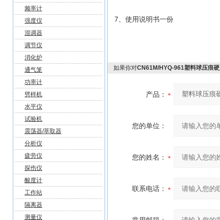
频率计
7、使用说明书一份
强度仪
混调器
调节仪
消化炉
如果你对
CN61M/HYQ-961塑料球压
通气笼
功率计
产品：
劈样机
水平仪
试验机
您的单位：
震荡器/萃取器
分析仪
疲劳仪
您的姓名：
探伤仪
酸度计
联系电话：
工作站
隔离器
测量仪