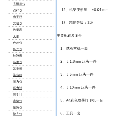
光泽度仪
12、机架变形量： ≤0.04 mm
点样仪
电子秤
13、精度等级：1级
光谱仪
热量表
主要配置及附件：
天平
色差仪
1、试验主机一套
折光仪
转速表
2、￠1.8mm 压头一件
色度仪
采集器
3、￠5mm 压头一件
染色机
测力仪
4、￠10mm 压头一件
压力计
光学计
5、A4彩色喷墨打印机一台
水势仪
量热仪
6、工具一套
旋光仪