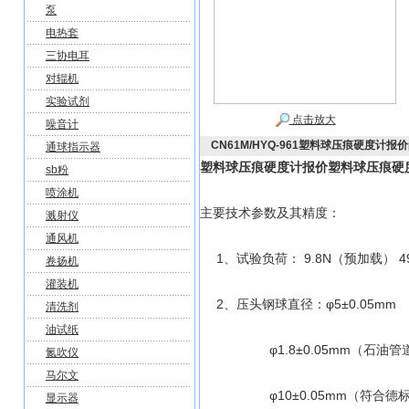
泵
电热套
三协电耳
对辊机
实验试剂
点击放大
噪音计
CN61M/HYQ-961塑料球压痕硬度计报价
通球指示器
塑料球压痕硬度计报价
塑料球压痕硬
sb粉
喷涂机
主要技术参数及其精度：
溅射仪
通风机
1、试验负荷： 9.8N（预加载） 49N 1
卷扬机
灌装机
2、压头钢球直径：φ5±0.05mm
清洗剂
油试纸
φ1.8±0.05mm（石油管
氮吹仪
马尔文
φ10±0.05mm（符合德标DIN
显示器