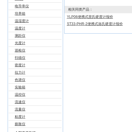
电导率仪
相关同类产品：
培养箱
YLP06便携式里氏硬度计报价
温湿度计
ST33-PHR-2便携式洛氏硬度计报价
温度计
测距仪
光度计
巡检仪
扫描仪
密度计
拉力计
色谱仪
实验箱
温控仪
流速仪
流量仪
粘度计
膨胀仪