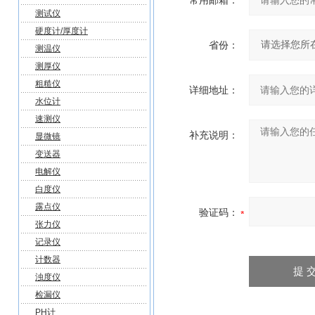
常用邮箱：
测试仪
硬度计/厚度计
省份：
测温仪
测厚仪
粗糙仪
详细地址：
水位计
速测仪
补充说明：
显微镜
变送器
电解仪
白度仪
露点仪
验证码：
张力仪
记录仪
计数器
浊度仪
检漏仪
PH计