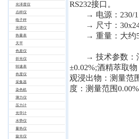
RS232接口。
光泽度仪
点样仪
→ 电源：230/115
电子秤
→ 尺寸：30x24x33 
光谱仪
→ 重量：大约5
热量表
天平
色差仪
→ 技术参数：酒精：
折光仪
±0.02%;酒精萃取物
转速表
色度仪
观浸出物：测量范围0.
采集器
度：测量范围0.00%-
染色机
测力仪
压力计
光学计
水势仪
量热仪
旋光仪