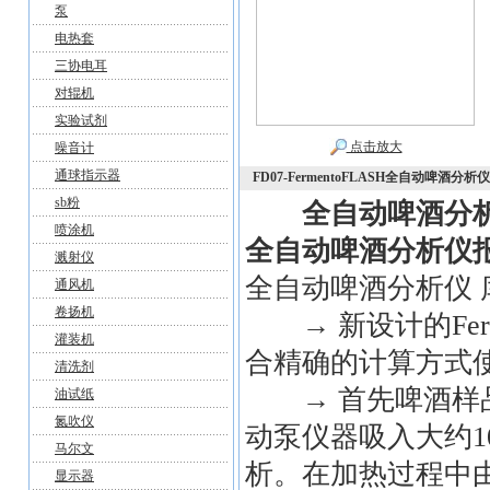
泵
电热套
三协电耳
对辊机
实验试剂
点击放大
噪音计
通球指示器
FD07-FermentoFLASH全自动啤酒分析
sb粉
全自动啤酒分
喷涂机
全自动啤酒分析仪
溅射仪
全自动啤酒分析仪 库
通风机
卷扬机
→ 新设计的Ferm
灌装机
合精确的计算方式
清洗剂
→ 首先啤酒样品
油试纸
氮吹仪
动泵仪器吸入大约1
马尔文
析。在加热过程中
显示器