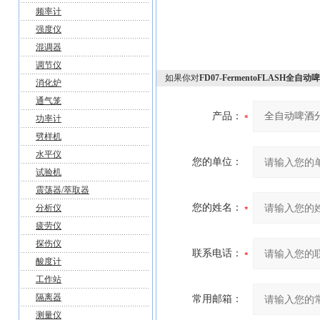
频率计
强度仪
混调器
调节仪
如果你对
FD07-FermentoFLASH全
消化炉
通气笼
产品：
功率计
劈样机
水平仪
您的单位：
试验机
震荡器/萃取器
您的姓名：
分析仪
疲劳仪
探伤仪
联系电话：
酸度计
工作站
隔离器
常用邮箱：
测量仪