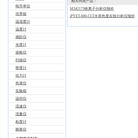
相关同类产品：
电导率仪
M342175铁离子分析仪报价
培养箱
iPYET-600-CLT水质色度在线分析仪报价
温湿度计
温度计
测距仪
光度计
巡检仪
扫描仪
密度计
拉力计
色谱仪
实验箱
温控仪
流速仪
流量仪
粘度计
膨胀仪