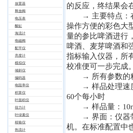
放置器
的反应，终结果会
释放阀
→ 主要特点：在操作
电压表
操作方便的彩色大
酸缸
海流计
量的参比啤酒进行，
电磁阀
啤酒、麦芽啤酒和
配平仪
指标输入仪器，所有
亮度计
模拟仪
校准便可一步完成
倾斜仪
→ 所有参数的精确
编码器
→ 样品处理速度
电阻率仪
积算仪
60个每小时
叶面积仪
→ 样品量：10m
扭力计
→ 界面：仪器带
叶绿素仪
校验仪
机。在标准配置中
热流计