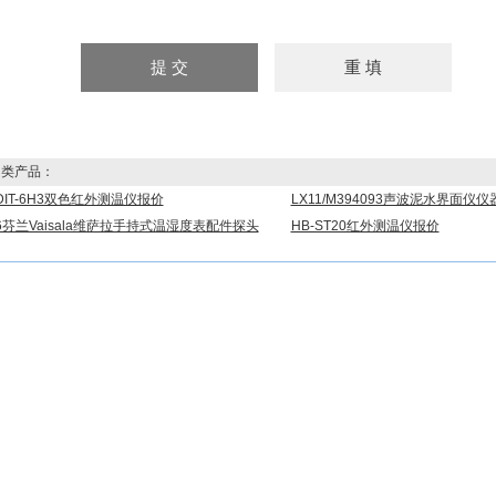
类产品：
-DIT-6H3双色红外测温仪报价
LX11/M394093声波泥水界面仪仪
6芬兰Vaisala维萨拉手持式温湿度表配件探头
HB-ST20红外测温仪报价