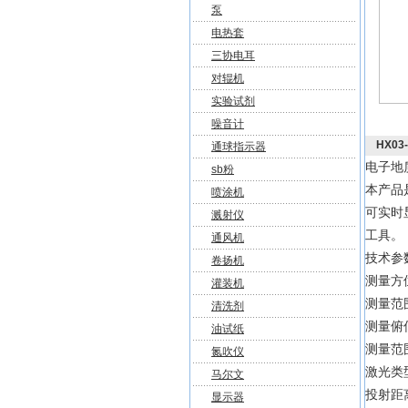
泵
电热套
三协电耳
对辊机
实验试剂
噪音计
HX03
通球指示器
电子地质
sb粉
本产品
喷涂机
可实时
溅射仪
工具
通风机
技术
卷扬机
测量方
灌装机
测量范围
清洗剂
测量俯
油试纸
测量范围:
氮吹仪
激光类
马尔文
投射距
显示器