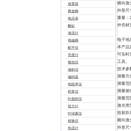
横向激
放置器
外形尺寸
释放阀
重量：2
电压表
外壳材质
酸缸
海流计
电子地质
电磁阀
本产品
配平仪
可实时
亮度计
工具
模拟仪
技术
倾斜仪
测量方
编码器
测量范围
电阻率仪
测量俯
积算仪
测量范围:
叶面积仪
激光类
扭力计
投射距
叶绿素仪
横向激
校验仪
外形尺寸
热流计