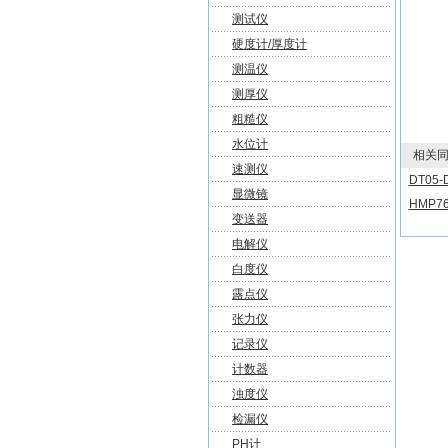
测试仪
硬度计/厚度计
测温仪
测厚仪
粗糙仪
水位计
相关同
速测仪
DT05
显微镜
HMP7
变送器
电解仪
白度仪
露点仪
张力仪
记录仪
计数器
浊度仪
检漏仪
PH计