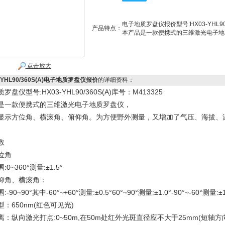
电子地质罗盘仪报价型号:HX03-YHL90/
产品特点：
本产品是一款便携式的三维激光电子地
点击放大
-YHL90/360S(A)电子地质罗盘仪报价
的详细资料：
罗盘仪型号:HX03-YHL90/360S(A)库号：M413325
是一款便携式的三维激光电子地质罗盘仪，
显示方位角、横滚角、俯仰角。为方便野外测量，又增加了气压、海拔、
。
参数
位角
:0~360°测量:±1.5°
仰角、横滚角：
-90~90°其中-60°~+60°测量:±0.5°60°~90°测量:±1.0°-90°~-60°测量:±
型：650nm(红色可见光)
离：纵向激光打点:0~50m,在50m处红外光斑直径应不大于25mm(短轴方