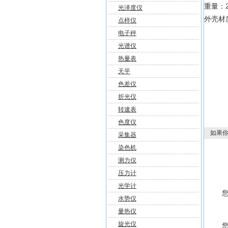
重量：2
光泽度仪
外壳材质
点样仪
电子秤
光谱仪
热量表
天平
色差仪
折光仪
转速表
色度仪
如果你
采集器
染色机
测力仪
压力计
光学计
水势仪
量热仪
旋光仪