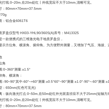
光打线:0~20m,在20m处红丨外线宽应不大于10mm,清晰可见。
：80mm×70mm×37.5mm
70g
：铝合金6061T6
罗盘仪型号:HX03-YHL90/360S(A)库号：M413325
是一款便携式的三维激光电子地质罗盘仪，
显示方位角、横滚角、俯仰角。为方便野外测量，又增加了气压、海拔、
。
参数
位角
:0~360°测量:±1.5°
仰角、横滚角：
-90~90°其中-60°~+60°测量:±0.5°60°~90°测量:±1.0°-90°~-60°测量:±
型：650nm(红色可见光)
离：纵向激光打点:0~50m,在50m处红外光斑直径应不大于25mm(短轴方
光打线:0~20m,在20m处红丨外线宽应不大于10mm,清晰可见。
：80mm×70mm×37.5mm