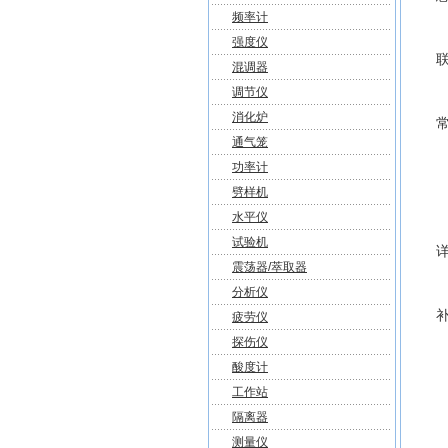
频率计
强度仪
混调器
调节仪
消化炉
通气笼
功率计
劈样机
水平仪
试验机
震荡器/萃取器
分析仪
疲劳仪
探伤仪
酸度计
工作站
隔离器
测量仪