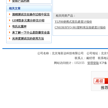
全部产品列表
相关文章
酒精测试仪在操作过程中应注
相关同类产品：
意哪些
GDⅢ型多元素分析仪介绍
YLP06便携式里氏硬度计报价
韦氏比重秤
CN61M/HYQ-961塑料球压痕硬度计报价
来了解一下什么是防爆安全温
度计
光泽度测试仪的使用方法
公司名称：北京海富达科技有限公司 公司地址：北京市海淀
联系人：戴经理 联系电话：18
网站访问统计：1352155
管理登陆
ICP备
推