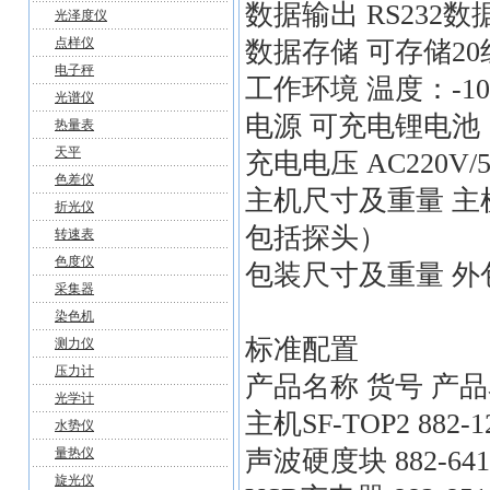
数据输出 RS232数
光泽度仪
点样仪
数据存储 可存储20
电子秤
工作环境 温度：-10℃
光谱仪
电源 可充电锂电池，工
热量表
天平
充电电压 AC220V/50
色差仪
主机尺寸及重量 主机
折光仪
包括探头）
转速表
色度仪
包装尺寸及重量 外包装
采集器
染色机
标准配置
测力仪
压力计
产品名称 货号 产品
光学计
主机SF-TOP2 882-
水势仪
量热仪
声波硬度块 882-641
旋光仪