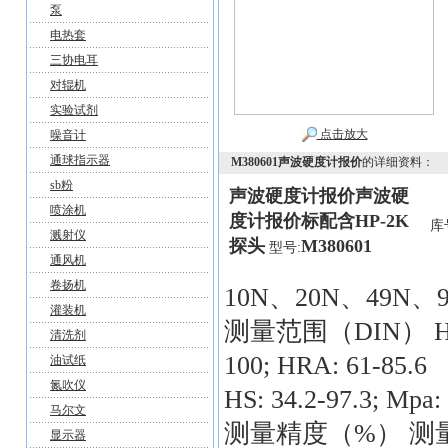
泵
电热套
三协电耳
对辊机
实验试剂
点击放大
噪音计
通球指示器
M380601声波硬度计报价
的详细资料：
sb粉
声波硬度计报价
声波硬
喷涂机
度计报价
标配含HP-2K
库
溅射仪
探头
M380601
型号:
通风机
卷扬机
10N、20N、49N、
灌装机
测量范围（DIN） HB: 85
清洗剂
100; HRA: 61-85.6
油试纸
氮吹仪
HS: 34.2-97.3; Mpa
马尔文
测量精度（%） 测量精
显示器