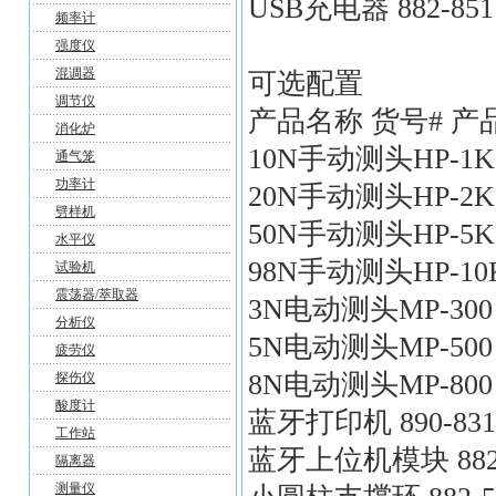
USB充电器 882-8
频率计
强度仪
混调器
可选配置
调节仪
产品名称 货号# 产
消化炉
10N手动测头HP-1K 8
通气笼
功率计
20N手动测头HP-2K 8
劈样机
50N手动测头HP-5K 8
水平仪
98N手动测头HP-10K 8
试验机
震荡器/萃取器
3N电动测头MP-300 88
分析仪
5N电动测头MP-500 88
疲劳仪
8N电动测头MP-800 
探伤仪
酸度计
蓝牙打印机 890-83
工作站
蓝牙上位机模块 882-
隔离器
测量仪