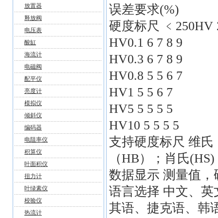
放置器
误差要求(%)
释放阀
硬度标尺 ﹤250HV 25
电压表
HV0.1 6 7 8 9
酸缸
海流计
HV0.3 6 7 8 9
电磁阀
HV0.8 5 5 6 7
配平仪
HV1 5 5 6 7
亮度计
模拟仪
HV5 5 5 5 5
倾斜仪
HV10 5 5 5 5
编码器
支持硬度标尺 维氏（
电阻率仪
积算仪
（HB）；肖氏(HS)
叶面积仪
数据显示 测量值，
扭力计
语言选择 中文、
叶绿素仪
校验仪
其语、捷克语、韩
热流计