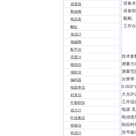
˙设备
放置器
˙设备
释放阀
˙船舶
电压表
˙工作
酸缸
海流计
电磁阀
配平仪
技术参数
亮度计
测量方向
模拟仪
测量范围 
倾斜仪
分辨率 
编码器
0.003
电阻率仪
大允许误
积算仪
工作温度 
叶面积仪
电源 
扭力计
电池使
叶绿素仪
响应时
校验仪
信号输出
热流计