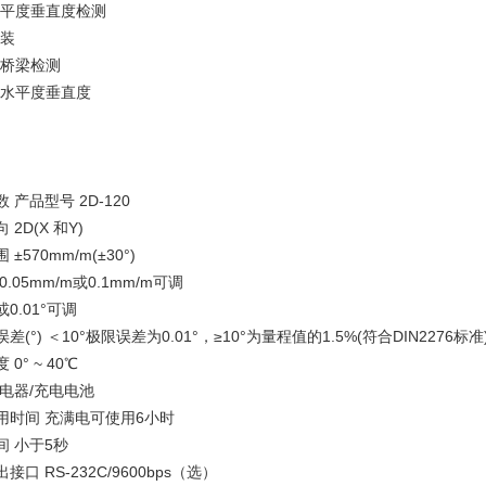
水平度垂直度检测
组装
、桥梁检测
台水平度垂直度
 产品型号 2D-120
 2D(X 和Y)
±570mm/m(±30°)
0.05mm/m或0.1mm/m可调
°或0.01°可调
差(°) ＜10°极限误差为0.01°，≥10°为量程值的1.5%(符合DIN2276标准
0° ~ 40℃
充电器/充电电池
用时间 充满电可使用6小时
间 小于5秒
接口 RS-232C/9600bps（选）