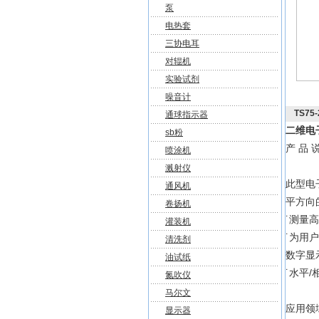
泵
电热套
三协电耳
对辊机
实验试剂
噪音计
TS7
通球指示器
二维电
sb粉
产 品 
喷涂机
溅射仪
此型电
通风机
平方向
卷扬机
˙测量高
灌装机
˙为用
清洗剂
数字显
油试纸
˙水平
氮吹仪
马尔文
应用领
显示器