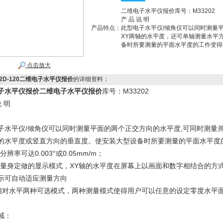
二维电子水平仪报价库号：M33202
产 品 说 明
产品特点：
此型电子水平仪/倾角仪可以同时测量
XY两轴的水平度，还可单轴测量水平
备时所要测量的平面水平度的工作变得
点击放大
5-2D-120二维电子水平仪报价
的详细资料：
子水平仪报价
二维电子水平仪报价
库号：M33202
说 明
子水平仪/倾角仪可以同时测量平面的两个正交方向的水平度,可同时测量
的水平度或竖直方向的垂直度。使安装大型设备时所要测量的平面水平度
分辨率可达0.003°或0.05mm/m；
户量身定做的显示模式，XY轴的水平度在屏幕上以画面和数字相结合的方式
示可自动适应测量方向
/相对水平两种可选模式，两种测量模式使得用户可以任意的设定零度水平
域：