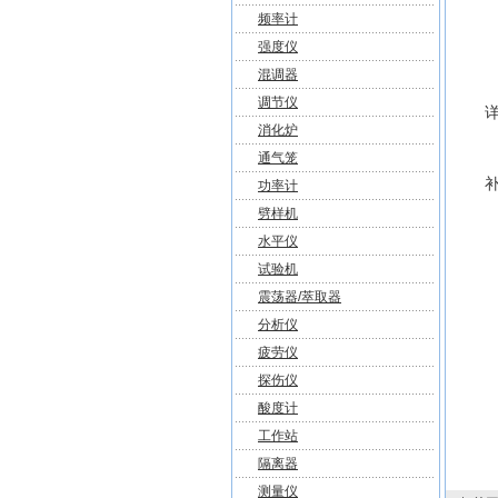
频率计
强度仪
混调器
调节仪
消化炉
通气笼
功率计
劈样机
水平仪
试验机
震荡器/萃取器
分析仪
疲劳仪
探伤仪
酸度计
工作站
隔离器
测量仪