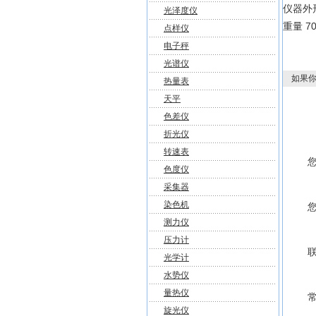
仪器外形
光泽度仪
重量 70
点样仪
电子秤
光谱仪
如果你
热量表
天平
色差仪
折光仪
转速表
色度仪
采集器
染色机
测力仪
压力计
光学计
水势仪
量热仪
旋光仪