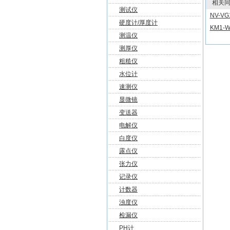
相关同
测试仪
NV-V
硬度计/厚度计
KM1-
测温仪
测厚仪
粗糙仪
水位计
速测仪
显微镜
变送器
电解仪
白度仪
露点仪
张力仪
记录仪
计数器
浊度仪
检漏仪
PH计