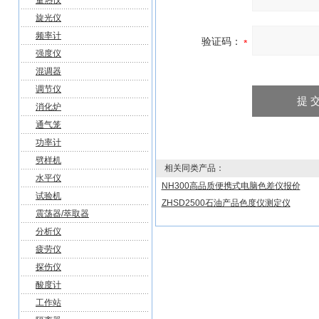
量热仪
旋光仪
频率计
验证码：
强度仪
混调器
调节仪
消化炉
通气笼
功率计
劈样机
相关同类产品：
水平仪
NH300高品质便携式电脑色差仪报价
试验机
ZHSD2500石油产品色度仪测定仪
震荡器/萃取器
分析仪
疲劳仪
探伤仪
酸度计
工作站