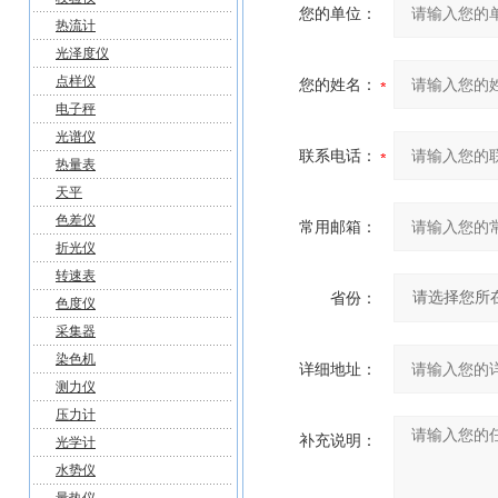
您的单位：
热流计
光泽度仪
点样仪
您的姓名：
电子秤
光谱仪
联系电话：
热量表
天平
色差仪
常用邮箱：
折光仪
转速表
省份：
色度仪
采集器
染色机
详细地址：
测力仪
压力计
补充说明：
光学计
水势仪