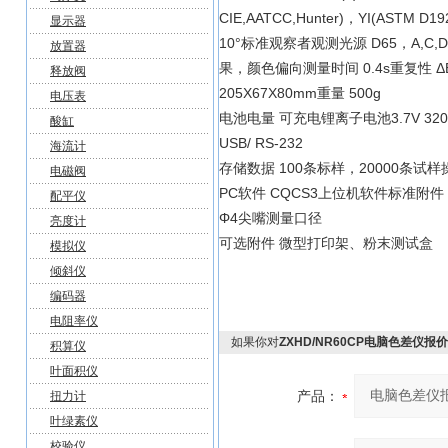
CIE,AATCC,Hunter)，YI(ASTM
显示器
10°标准观察者观测光源 D65，A,C,
放置器
果，颜色偏向测量时间 0.4s重复性 ΔE
释放阀
205X67X80mm重量 500g
电压表
电池电量 可充电锂离子电池3.7V 320
酸缸
USB/ RS-232
海流计
存储数据 100条标样，20000条试样操作
电磁阀
PC软件 CQCS3上位机软件标准
配平仪
Φ4尖嘴测量口径
亮度计
可选附件 微型打印架、粉末测试盒
模拟仪
倾斜仪
编码器
电阻率仪
如果你对
ZXHD/NR60CP电脑色差仪报价
积算仪
叶面积仪
产品：
扭力计
叶绿素仪
校验仪