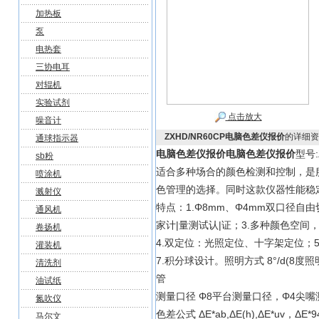
加热板
泵
电热套
三协电耳
对辊机
实验试剂
点击放大
噪音计
ZXHD/NR60CP电脑色差仪报价
的详细资
通球指示器
电脑色差仪报价
电脑色差仪报价
型号:
sb粉
适合多种场合的颜色检测和控制，是
喷涂机
色管理的选择。同时这款仪器性能稳
溅射仪
特点：1.Φ8mm、Φ4mm双口径自由
通风机
家计|量测试认|证；3.多种颜色空间
卷扬机
4.双定位：光照定位、十字架定位；
灌装机
7.积分球设计。照明方式 8°/d(8度照
清洗剂
管
油试纸
测量口径 Φ8平台测量口径，Φ4尖嘴测量口径
氮吹仪
色差公式 ΔE*ab,ΔE(h),ΔE*uv，ΔE*9
马尔文