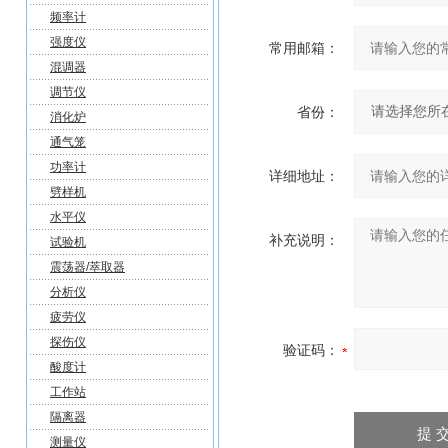
频率计
强度仪
常用邮箱：
混调器
调节仪
省份：
消化炉
通气笼
功率计
详细地址：
劈样机
水平仪
补充说明：
试验机
震荡器/萃取器
分析仪
疲劳仪
探伤仪
验证码：
酸度计
工作站
隔离器
测量仪