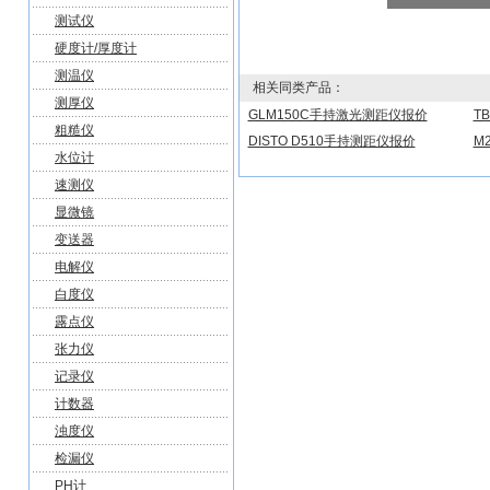
测试仪
硬度计/厚度计
测温仪
相关同类产品：
测厚仪
GLM150C手持激光测距仪报价
T
粗糙仪
DISTO D510手持测距仪报价
M
水位计
速测仪
显微镜
变送器
电解仪
白度仪
露点仪
张力仪
记录仪
计数器
浊度仪
检漏仪
PH计