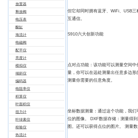
放置器
但它却同时拥有蓝牙、WiFi、USB三种
释放阀
互通信。
电压表
酸缸
S910六大创新功能
海流计
电磁阀
配平仪
亮度计
点对点功能：该功能可以测量空间中
模拟仪
量，你可以在远处测量出任意多边形
倾斜仪
测量你需要的任意角度。
编码器
电阻率仪
积算仪
叶面积仪
坐标数据测量：通过这个功能，我们
扭力计
位的图像。 DXF数据存储：测量
叶绿素仪
图。还可以获得点位的图片。 测量数
校验仪
热流计