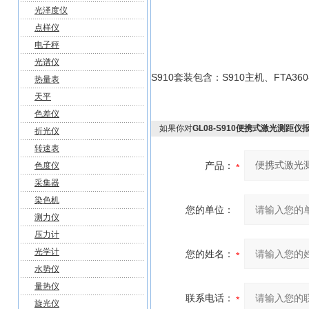
光泽度仪
点样仪
电子秤
光谱仪
S910套装包含：S910主机、FTA3
热量表
天平
色差仪
如果你对
GL08-S910便携式激光测距仪
折光仪
转速表
产品：
色度仪
采集器
染色机
您的单位：
测力仪
压力计
光学计
您的姓名：
水势仪
量热仪
联系电话：
旋光仪