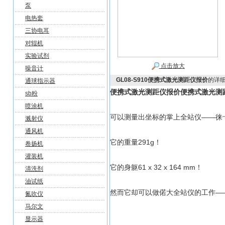
泵
电热套
三协电耳
对辊机
实验试剂
点击放大
噪音计
GL08-S910便携式激光测距仪报价
的详
通球指示器
便携式激光测距仪报价
便携式激光测
sb粉
喷涂机
可以测量出坐标的掌上全站仪——徕卡
溅射仪
通风机
它的重量291g！
卷扬机
灌装机
它的身躯61 x 32 x 164 mm！
清洗剂
油试纸
然而它却可以做偌大全站仪的工作—
氮吹仪
马尔文
显示器