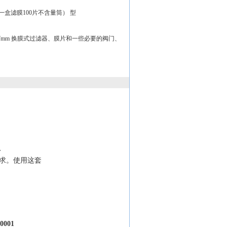
一盒滤膜100片不含量筒） 型
47mm 换膜式过滤器、膜片和一些必要的阀门、
、
要求。使用这套
0001