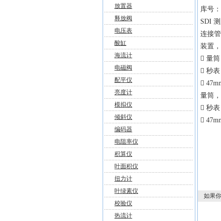
放置器
库号：M
释放阀
SDI
电压表
连接管
酸缸
装置，
海流计
 量筒
电磁阀
 秒表
配平仪
 4
亮度计
量筒，5
模拟仪
 秒表
倾斜仪
 4
编码器
电阻率仪
积算仪
叶面积仪
扭力计
叶绿素仪
如果你
校验仪
热流计