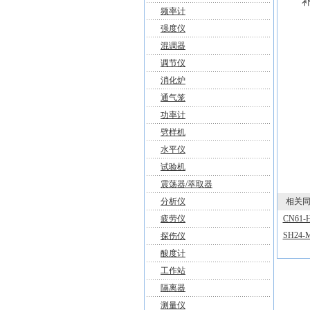
频率计
强度仪
混调器
调节仪
消化炉
通气笼
功率计
劈样机
水平仪
试验机
震荡器/萃取器
分析仪
相关同
疲劳仪
CN61
SH24
探伤仪
酸度计
工作站
隔离器
测量仪