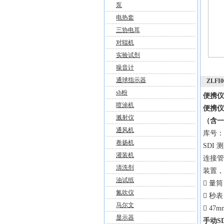
泵
电热套
三协电耳
对辊机
实验试剂
噪音计
通球指示器
ZLFI
sb粉
便携仪
喷涂机
便携仪
溅射仪
（含一
通风机
库号：M
卷扬机
SDI
灌装机
连接管
清洗剂
装置，
油试纸
 量筒
氮吹仪
 秒表
马尔文
 4
显示器
手动S