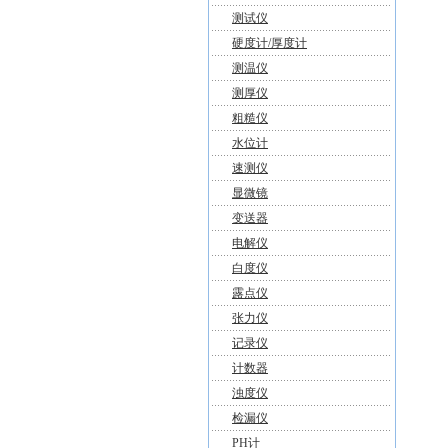
测试仪
硬度计/厚度计
测温仪
测厚仪
粗糙仪
水位计
速测仪
显微镜
变送器
电解仪
白度仪
露点仪
张力仪
记录仪
计数器
浊度仪
检漏仪
PH计