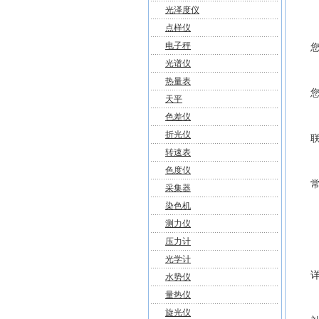
光泽度仪
点样仪
电子秤
光谱仪
热量表
天平
色差仪
折光仪
转速表
色度仪
采集器
染色机
测力仪
压力计
光学计
水势仪
量热仪
旋光仪