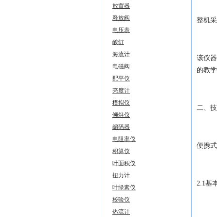
放置器
释放阀
整机采
电压表
酸缸
海流计
该仪器
电磁阀
的教学
配平仪
亮度计
模拟仪
二、技
倾斜仪
编码器
电阻率仪
便携式
积算仪
叶面积仪
扭力计
2.1
叶绿素仪
校验仪
热流计