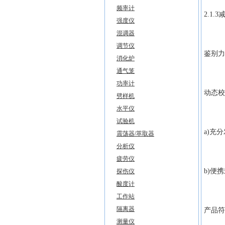
频率计
2.1
强度仪
混调器
调节仪
鉴别力阈
消化炉
通气笼
功率计
动态校
劈样机
水平仪
试验机
a)充
震荡器/萃取器
分析仪
疲劳仪
b)便
探伤仪
酸度计
工作站
隔离器
产品符
测量仪