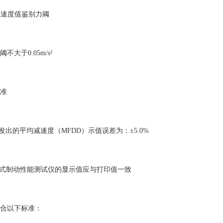
.3减速度值鉴别力阈
不大于0.05m/s²
准
分发出的平均减速度（MFDD）示值误差为：±5.0%
携式制动性能测试仪的显示值应与打印值一致
合以下标准：