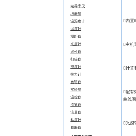
电导率仪
培养箱
内置电
温湿度计
温度计
测距仪
光度计
主机重
巡检仪
扫描仪
密度计
计算
拉力计
色谱仪
实验箱
配有
温控仪
曲线图
流速仪
流量仪
粘度计
光感
膨胀仪