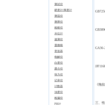
测试仪
硬度计/厚度计
GB7
测温仪
测厚仪
粗糙仪
GB3
水位计
速测仪
显微镜
GA3
变送器
电解仪
白度仪
JJF
露点仪
张力仪
记录仪
《拖拉
计数器
浊度仪
检漏仪
三、性
PH计