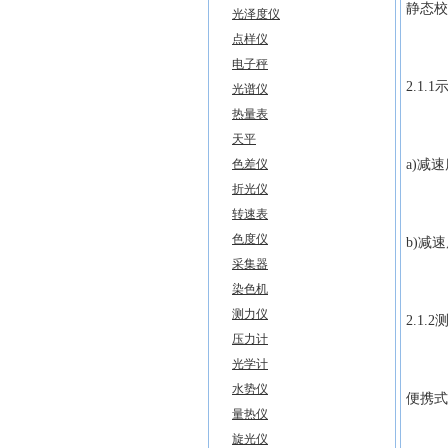
静态校
光泽度仪
点样仪
电子秤
2.1.
光谱仪
热量表
天平
色差仪
a)减速
折光仪
转速表
色度仪
b)减
采集器
染色机
测力仪
2.1.
压力计
光学计
水势仪
便携式
量热仪
旋光仪