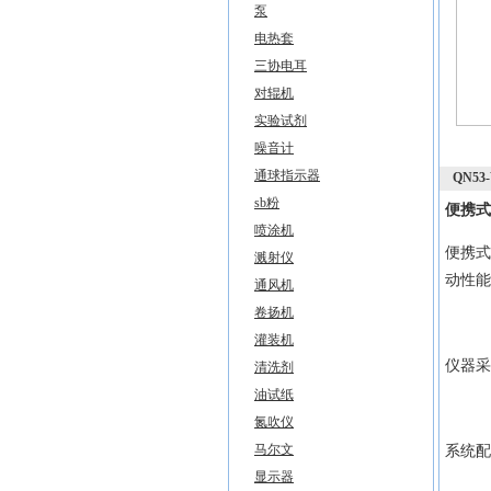
泵
电热套
三协电耳
对辊机
实验试剂
噪音计
通球指示器
QN5
sb粉
便携式
喷涂机
便携式
溅射仪
动性能
通风机
卷扬机
灌装机
仪器采
清洗剂
油试纸
氮吹仪
马尔文
系统配
显示器