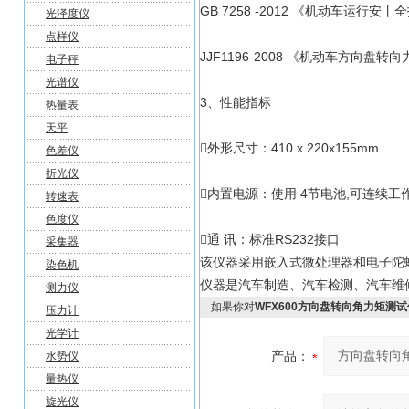
GB 7258 -2012 《机动车运行安
光泽度仪
点样仪
JJF1196-2008 《机动车方向盘
电子秤
光谱仪
3、性能指标
热量表
天平
外形尺寸：410 x 220x155mm
色差仪
折光仪
内置电源：使用 4节电池,可连续工作
转速表
色度仪
通 讯：标准RS232接口
采集器
该仪器采用嵌入式微处理器和电子陀螺
染色机
仪器是汽车制造、汽车检测、汽车维
测力仪
如果你对
WFX600方向盘转向角力矩测
压力计
光学计
产品：
水势仪
量热仪
旋光仪