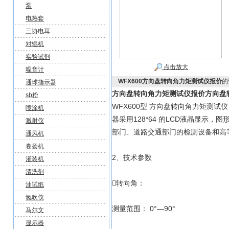
泵
电热套
三协电耳
对辊机
实验试剂
点击放大
噪音计
WFX600方向盘转向角力矩测试仪报价
的
通球指示器
方向盘转向角力矩测试仪报价
方向盘
sb粉
WFX600型 方向盘转向角力矩测
喷涂机
器采用128*64 的LCD液晶显
溅射仪
部门、道路交通部门的检测设备和高
通风机
卷扬机
2、技术参数
灌装机
清洗剂
转向角：
油试纸
氮吹仪
测量范围： 0°—90°
马尔文
显示器