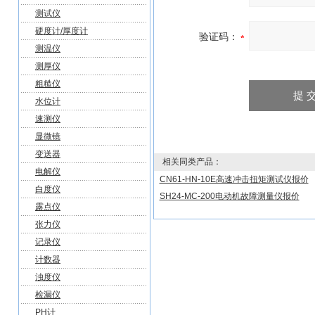
测试仪
硬度计/厚度计
验证码：
测温仪
测厚仪
粗糙仪
水位计
速测仪
显微镜
变送器
相关同类产品：
电解仪
CN61-HN-10E高速冲击扭矩测试仪报价
白度仪
SH24-MC-200电动机故障测量仪报价
露点仪
张力仪
记录仪
计数器
浊度仪
检漏仪
PH计