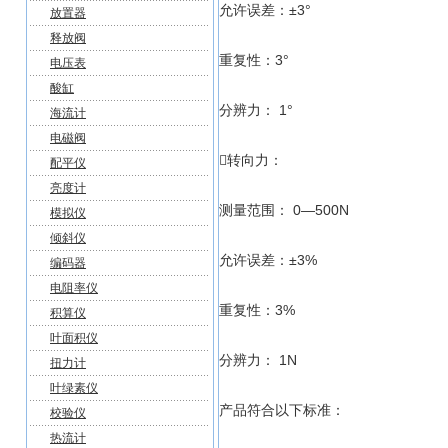
允许误差：±3°
放置器
释放阀
重复性：3°
电压表
酸缸
分辨力： 1°
海流计
电磁阀
转向力：
配平仪
亮度计
测量范围： 0—500N
模拟仪
倾斜仪
允许误差：±3%
编码器
电阻率仪
重复性：3%
积算仪
叶面积仪
分辨力： 1N
扭力计
叶绿素仪
产品符合以下标准：
校验仪
热流计