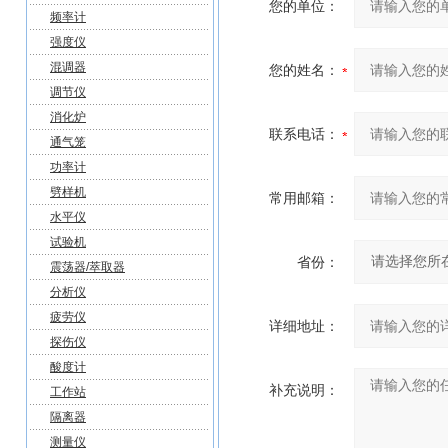
您的单位：
频率计
强度仪
混调器
您的姓名：
调节仪
消化炉
联系电话：
通气笼
功率计
劈样机
常用邮箱：
水平仪
试验机
省份：
震荡器/萃取器
分析仪
疲劳仪
详细地址：
探伤仪
酸度计
补充说明：
工作站
隔离器
测量仪