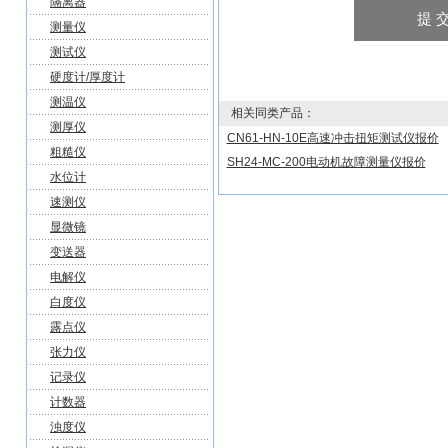
隔离器
测量仪
测试仪
硬度计/厚度计
测温仪
相关同类产品：
测厚仪
CN61-HN-10E高速冲击扭矩测试仪报价
粗糙仪
SH24-MC-200电动机故障测量仪报价
水位计
速测仪
显微镜
变送器
电解仪
白度仪
露点仪
张力仪
记录仪
计数器
浊度仪