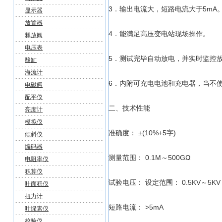
3．输出电流大，短路电流大于5mA
显示器
放置器
4．能满足高压变电站现场操作。
释放阀
电压表
5．测试完毕自动放电，并实时监控
酸缸
海流计
6．内附可充电电池和充电器，当不使
电磁阀
配平仪
二、技术性能
亮度计
模拟仪
准确度： ±(10%+5字)
倾斜仪
编码器
测量范围： 0.1M～500GΩ
电阻率仪
积算仪
试验电压： 设定范围： 0.5KV～5KV (50
叶面积仪
扭力计
短路电流： >5mA
叶绿素仪
校验仪