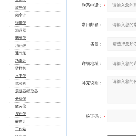
量热仪
联系电话：
旋光仪
频率计
强度仪
常用邮箱：
混调器
调节仪
省份：
消化炉
通气笼
功率计
详细地址：
劈样机
水平仪
补充说明：
试验机
震荡器/萃取器
分析仪
疲劳仪
探伤仪
验证码：
酸度计
工作站