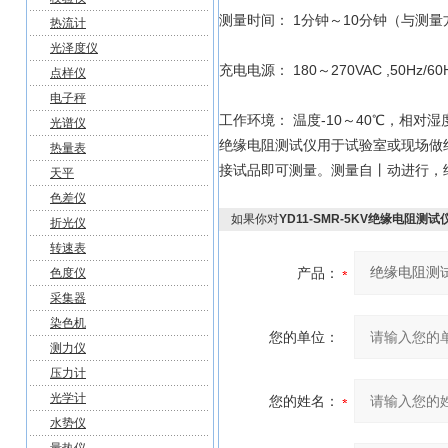
测量时间： 1分钟～10分钟（与测
热流计
光泽度仪
充电电源： 180～270VAC ,50Hz/
点样仪
电子秤
工作环境： 温度-10～40℃，相对湿
光谱仪
绝缘电阻测试仪用于试验室或现场做
热量表
接试品即可测量。测量自丨动进行，
天平
色差仪
如果你对
YD11-SMR-5KV绝缘电阻测试
折光仪
转速表
产品：
色度仪
采集器
染色机
您的单位：
测力仪
压力计
光学计
您的姓名：
水势仪