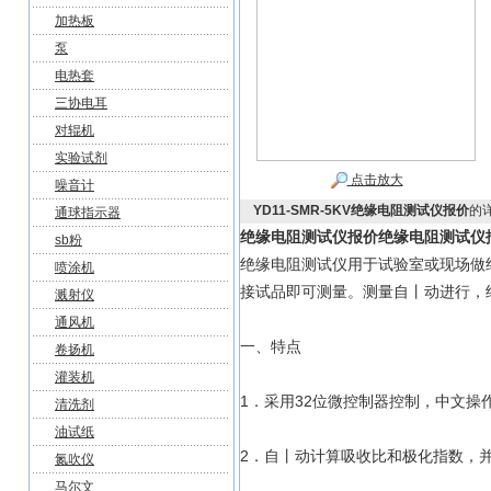
加热板
泵
电热套
三协电耳
对辊机
实验试剂
点击放大
噪音计
YD11-SMR-5KV绝缘电阻测试仪报价
的
通球指示器
绝缘电阻测试仪报价
绝缘电阻测试仪
sb粉
绝缘电阻测试仪用于试验室或现场做
喷涂机
接试品即可测量。测量自丨动进行，
溅射仪
通风机
一、特点
卷扬机
灌装机
1．采用32位微控制器控制，中文操
清洗剂
油试纸
2．自丨动计算吸收比和极化指数，并
氮吹仪
马尔文