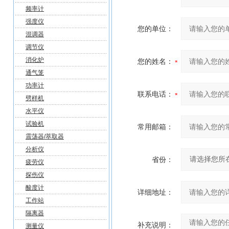
频率计
强度仪
您的单位：
混调器
调节仪
消化炉
您的姓名：
通气笼
功率计
联系电话：
劈样机
水平仪
试验机
常用邮箱：
震荡器/萃取器
分析仪
省份：
疲劳仪
探伤仪
酸度计
详细地址：
工作站
隔离器
补充说明：
测量仪