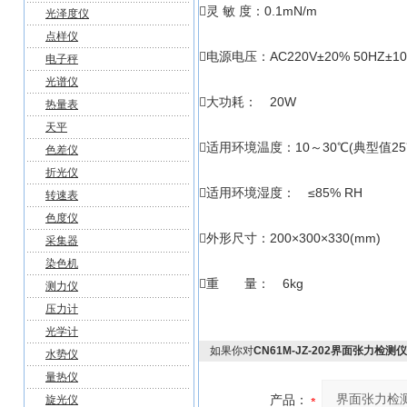
灵 敏 度：0
光泽度仪
点样仪
电源电压：AC220V±20% 50HZ±1
电子秤
光谱仪
大功耗：
热量表
天平
适用环境温度：10～30℃(典型值25
色差仪
折光仪
适用环境湿度： 
转速表
色度仪
外形尺寸：200×30
采集器
染色机
重 量： 6kg
测力仪
压力计
光学计
如果你对
CN61M-JZ-202界面张力检测
水势仪
量热仪
产品：
旋光仪