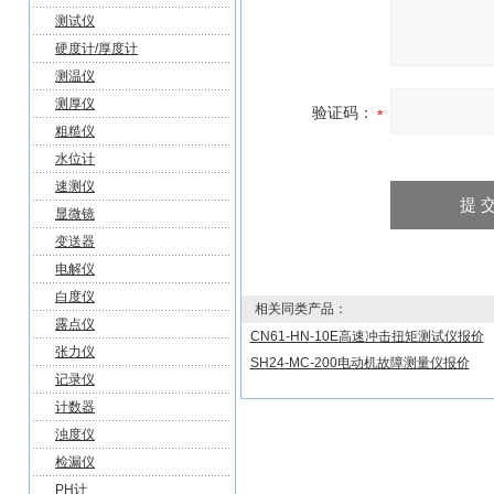
测试仪
硬度计/厚度计
测温仪
测厚仪
验证码：
粗糙仪
水位计
速测仪
显微镜
变送器
电解仪
白度仪
相关同类产品：
露点仪
CN61-HN-10E高速冲击扭矩测试仪报价
张力仪
SH24-MC-200电动机故障测量仪报价
记录仪
计数器
浊度仪
检漏仪
PH计