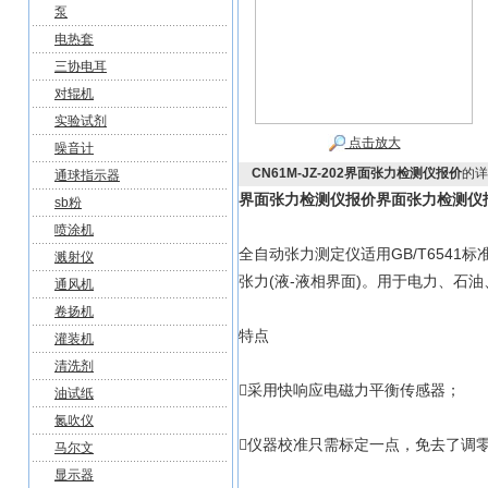
泵
电热套
三协电耳
对辊机
实验试剂
点击放大
噪音计
CN61M-JZ-202界面张力检测仪报价
的详
通球指示器
界面张力检测仪报价
界面张力检测仪
sb粉
喷涂机
全自动张力测定仪适用GB/T654
溅射仪
张力(液-液相界面)。用于电力、石
通风机
卷扬机
特点
灌装机
清洗剂
采用快响应电磁力平衡传感器；
油试纸
氮吹仪
仪器校准只需标定一点，免去了调
马尔文
显示器