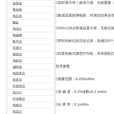
实时显示等丨效张力值、当前重量
放置器
释放阀
集成温度探测电路，对测试结果自
电压表
酸缸
240×128点阵液晶显示屏，无标
海流计
电磁阀
带时间标记的历史记录，存储255
配平仪
亮度计
内置热敏式微型打印机，具有脱机
模拟仪
倾斜仪
技术参数
编码器
电阻率仪
测量范围：0-200mN/m
积算仪
叶面积仪
准 确 度：0.1%读数±0.1 mN/m
扭力计
叶绿素仪
分 辨 率：0
校验仪
热流计