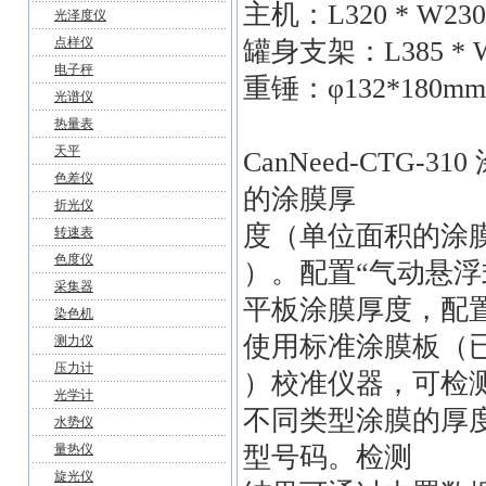
主机：L320 * W230 
光泽度仪
点样仪
罐身支架：L385 * W1
电子秤
重锤：φ132*180mm
光谱仪
热量表
天平
CanNeed-CT
色差仪
的涂膜厚
折光仪
度（单位面积的涂膜
转速表
色度仪
）。配置“气动悬浮
采集器
平板涂膜厚度，配
染色机
使用标准涂膜板（已
测力仪
压力计
）校准仪器，可检
光学计
不同类型涂膜的厚
水势仪
量热仪
型号码。检测
旋光仪