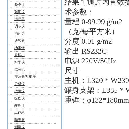
结果可通过内置数据端
频率计
术参数：
强度仪
混调器
量程 0-99.99 g/m2
调节仪
（克/每平方米）
消化炉
分度 0.01 g/m2
通气笼
功率计
输出 RS232C
劈样机
电源 220V/50Hz
水平仪
尺寸
试验机
震荡器/萃取器
主机：L320 * W230 
分析仪
罐身支架：L385 * W1
疲劳仪
重锤：φ132*180mm
探伤仪
酸度计
工作站
隔离器
测量仪