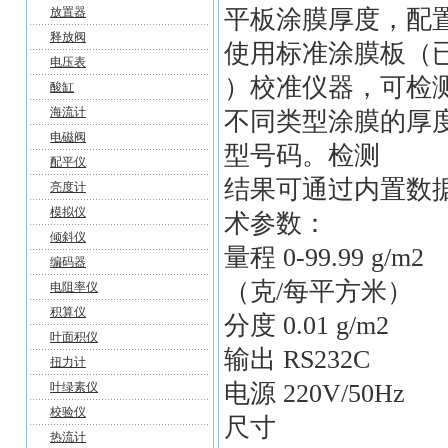
放置器
平板涂膜厚度，配
释放阀
使用标准涂膜板（已
电压表
）校准仪器，可检
酸缸
海流计
不同类型涂膜的厚
电磁阀
型号码。检测
配平仪
结果可通过内置数据端
亮度计
模拟仪
术参数：
倾斜仪
量程 0-99.99 g/m2
编码器
（克/每平方米）
电阻率仪
积算仪
分度 0.01 g/m2
叶面积仪
输出 RS232C
扭力计
电源 220V/50Hz
叶绿素仪
校验仪
尺寸
热流计