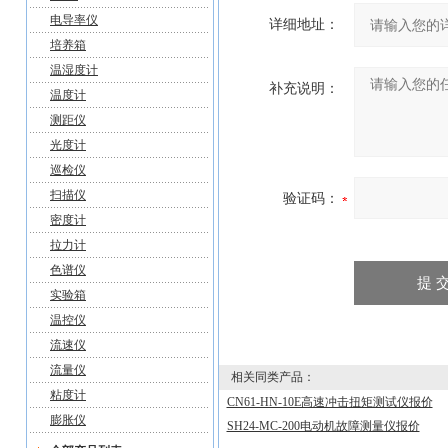
电导率仪
详细地址：
培养箱
温湿度计
补充说明：
温度计
测距仪
光度计
巡检仪
扫描仪
验证码：
密度计
拉力计
色谱仪
实验箱
温控仪
流速仪
流量仪
相关同类产品：
粘度计
CN61-HN-10E高速冲击扭矩测试仪报价
膨胀仪
SH24-MC-200电动机故障测量仪报价