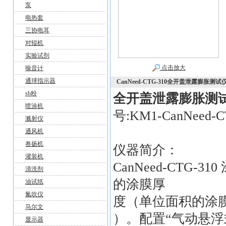
泵
电热套
三协电耳
对辊机
实验试剂
点击放大
噪音计
通球指示器
CanNeed-CTG-310全开盖泄露膨胀测试
sb粉
全开盖泄露膨胀测
喷涂机
号:KM1-CanNeed-
溅射仪
通风机
卷扬机
仪器简介：
灌装机
CanNeed-CT
清洗剂
的涂膜厚
油试纸
氮吹仪
度（单位面积的涂膜
马尔文
）。配置“气动悬浮
显示器