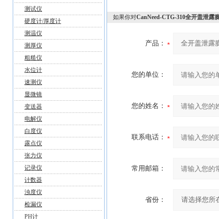
测试仪
如果你对
CanNeed-CTG-310全开盖
硬度计/厚度计
测温仪
产品：
测厚仪
粗糙仪
水位计
您的单位：
速测仪
显微镜
您的姓名：
变送器
电解仪
白度仪
联系电话：
露点仪
张力仪
记录仪
常用邮箱：
计数器
浊度仪
省份：
检漏仪
PH计