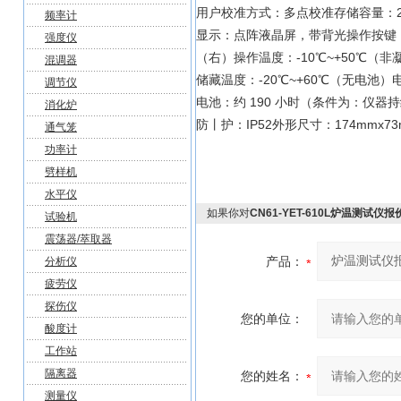
用户校准方式：多点校准存储容量：20
频率计
显示：点阵液晶屏，带背光操作按键
强度仪
（右）操作温度：-10℃~+50℃（非
混调器
储藏温度：-20℃~+60℃（无电池）电源 
调节仪
电池：约 190 小时（条件为：仪器持
消化炉
防丨护：IP52外形尺寸：174mmx7
通气笼
功率计
劈样机
水平仪
如果你对
CN61-YET-610L炉温测试仪报
试验机
震荡器/萃取器
产品：
分析仪
疲劳仪
探伤仪
您的单位：
酸度计
工作站
隔离器
您的姓名：
测量仪