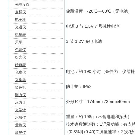
光泽度仪
储藏温度：-20℃~+60℃（无电池）
点样仪
电子秤
电源 3 节 1.5V 7 号碱性电池
光谱仪
热量表
3 节 1.2V 充电电池
天平
色差仪
折光仪
转速表
电池：约 190 小时（条件为：仪器持
色度仪
采集器
防丨护：IP52
染色机
测力仪
外形尺寸：174mmx73mmx40mm
压力计
光学计
重量：约 198g（不含电池和探头）
水势仪
技术参数通道数：1记录功能：有支持
量热仪
±(0.3%|t|+0.40)℃测量速率：2 次/秒
旋光仪