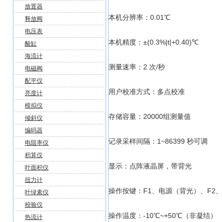
放置器
本机分辨率：0.01℃
释放阀
电压表
本机精度：±(0.3%|t|+0.40)℃
酸缸
海流计
测量速率：2 次/秒
电磁阀
配平仪
用户校准方式：多点校准
亮度计
模拟仪
存储容量：20000组测量值
倾斜仪
编码器
记录采样间隔：1~86399 秒可调
电阻率仪
积算仪
显示：点阵液晶屏，带背光
叶面积仪
扭力计
操作按键：F1、电源（背光）、F
叶绿素仪
校验仪
操作温度：-10℃~+50℃（非凝结）
热流计