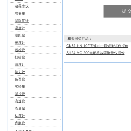
电导率仪
培养箱
温湿度计
温度计
测距仪
相关同类产品：
光度计
CN61-HN-10E高速冲击扭矩测试仪报价
巡检仪
SH24-MC-200电动机故障测量仪报价
扫描仪
密度计
拉力计
色谱仪
实验箱
温控仪
流速仪
流量仪
粘度计
膨胀仪