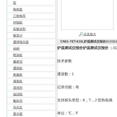
泵
电热套
三协电耳
对辊机
实验试剂
点击放大
噪音计
CN61-YET-610L炉温测试仪报价
的详细
通球指示器
炉温测试仪报价
炉温测试仪报价
（-5
sb粉
喷涂机
技术参数
溅射仪
通风机
通道数：1
卷扬机
灌装机
记录功能：有
清洗剂
油试纸
支持探头类型：K，T，J 型热电偶
氮吹仪
马尔文
单位：℃，℉
显示器