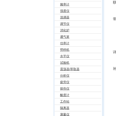
频率计
强度仪
混调器
调节仪
消化炉
通气笼
功率计
劈样机
水平仪
试验机
震荡器/萃取器
分析仪
疲劳仪
探伤仪
酸度计
工作站
隔离器
测量仪