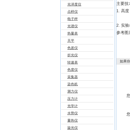
主要技
光泽度仪
1. 高度
点样仪
电子秤
2. 实
光谱仪
参考图
热量表
天平
色差仪
折光仪
如果你
转速表
色度仪
采集器
染色机
测力仪
压力计
光学计
水势仪
量热仪
旋光仪