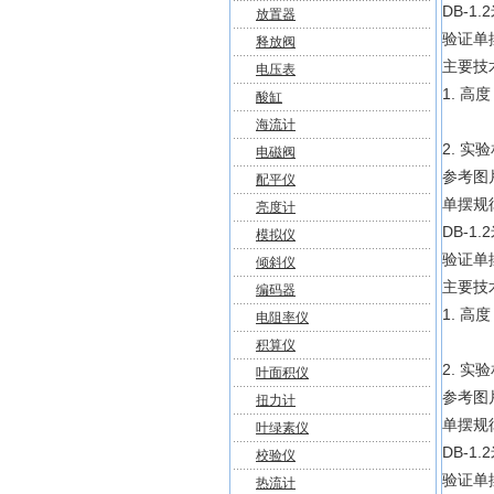
DB-1
放置器
验证单
释放阀
主要技
电压表
1. 高度
酸缸
海流计
2. 实
电磁阀
参考图
配平仪
单摆规律
亮度计
DB-1
模拟仪
验证单
倾斜仪
主要技
编码器
1. 高度
电阻率仪
积算仪
2. 实
叶面积仪
参考图
扭力计
单摆规律
叶绿素仪
DB-1
校验仪
验证单
热流计