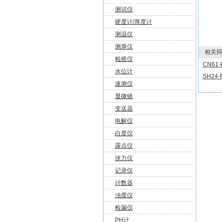
测试仪
硬度计/厚度计
测温仪
测厚仪
相关同
粗糙仪
CN61
水位计
SH24
速测仪
显微镜
变送器
电解仪
白度仪
露点仪
张力仪
记录仪
计数器
浊度仪
检漏仪
PH计