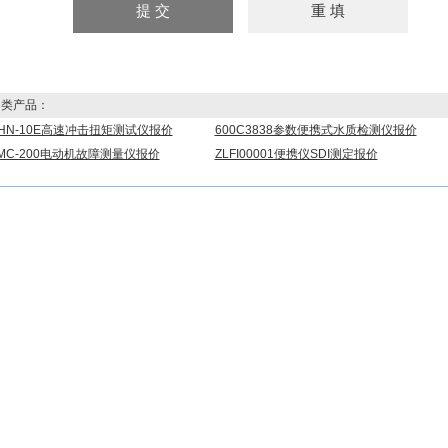
类产品：
-HN-10E高速冲击扭矩测试仪报价
600C3838参数便携式水质检测仪报价
-MC-200电动机故障测量仪报价
ZLFI00001便携仪SDI测定报价