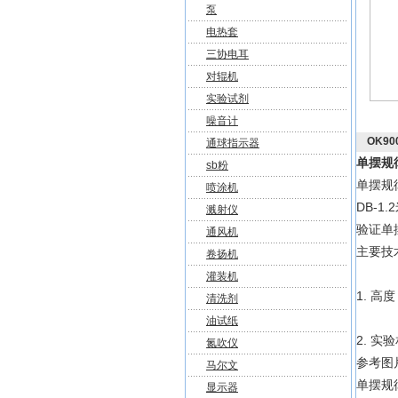
泵
电热套
三协电耳
对辊机
实验试剂
噪音计
OK9
通球指示器
单摆规
sb粉
单摆规律
喷涂机
DB-1
溅射仪
验证单
通风机
主要技
卷扬机
灌装机
1. 高度
清洗剂
油试纸
2. 实
氮吹仪
参考图
马尔文
单摆规律
显示器