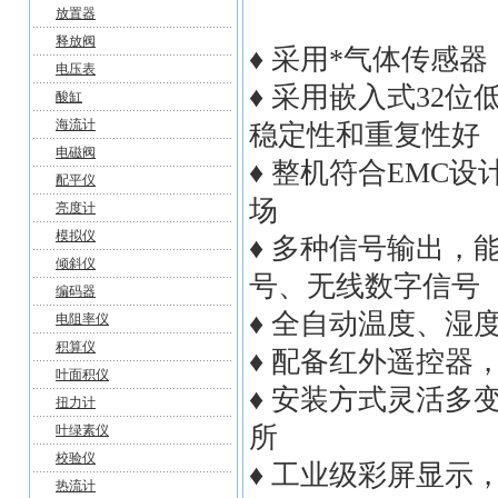
放置器
释放阀
♦ 采用*气体传感
电压表
♦ 采用嵌入式32
酸缸
海流计
稳定性和重复性好
电磁阀
♦ 整机符合EMC
配平仪
场
亮度计
模拟仪
♦ 多种信号输出，能
倾斜仪
号、无线数字信号
编码器
♦ 全自动温度、湿
电阻率仪
积算仪
♦ 配备红外遥控器
叶面积仪
♦ 安装方式灵活
扭力计
所
叶绿素仪
校验仪
♦ 工业级彩屏显
热流计