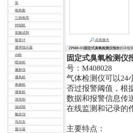
泵
电热套
三协电耳
对辊机
实验试剂
点击放大
噪音计
通球指示器
ZP600-O3固定式臭氧检测仪报价
的详细
sb粉
固定式臭氧检测仪
喷涂机
号：M408028
溅射仪
气体检测仪可以2
通风机
卷扬机
否过报警阈值，根
灌装机
数据和报警信息传
清洗剂
在线监测和记录的
油试纸
氮吹仪
马尔文
主要特点：
显示器