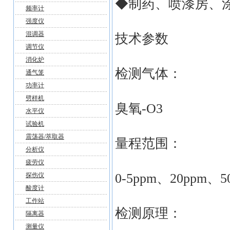
◆制药、喷漆房、
频率计
强度仪
混调器
技术参数
调节仪
消化炉
检测气体：
通气笼
功率计
劈样机
臭氧-O3
水平仪
试验机
震荡器/萃取器
量程范围：
分析仪
疲劳仪
0-5ppm、20ppm、5
探伤仪
酸度计
工作站
检测原理：
隔离器
测量仪