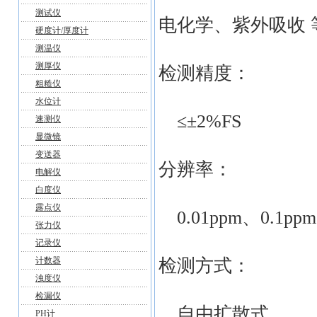
测试仪
电化学、紫外吸收 
硬度计/厚度计
测温仪
测厚仪
检测精度：
粗糙仪
水位计
≤±2%FS
速测仪
显微镜
变送器
分辨率：
电解仪
白度仪
露点仪
0.01ppm、0.1ppm
张力仪
记录仪
计数器
检测方式：
浊度仪
检漏仪
自由扩散式
PH计