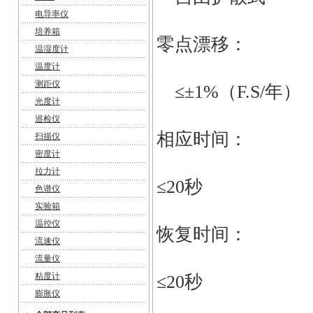
电导率仪
培养箱
零点漂移：
温湿度计
温度计
测距仪
≤±1%（F.S/年）
光度计
巡检仪
相应时间：
扫描仪
密度计
拉力计
≤20秒
色谱仪
实验箱
温控仪
恢复时间：
流速仪
流量仪
粘度计
≤20秒
膨胀仪