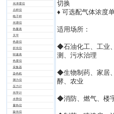
切换
光泽度仪
点样仪
♦ 可选配气体浓度
电子秤
光谱仪
适用场所：
热量表
天平
色差仪
◆石油化工、工业
折光仪
测、污水治理
转速表
色度仪
采集器
◆生物制药、家居
染色机
酵、农业
测力仪
压力计
光学计
◆消防、燃气、楼
水势仪
量热仪
旋光仪