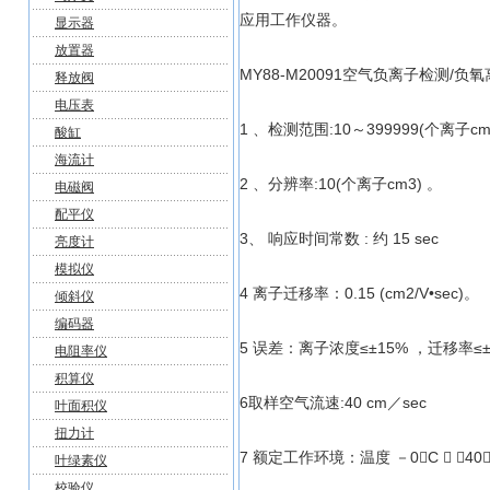
应用工作仪器。
显示器
放置器
MY88-M20091空气负离子检测
释放阀
电压表
1 、检测范围:10～399999(个离子cm
酸缸
海流计
2 、分辨率:10(个离子cm3) 。
电磁阀
配平仪
3、 响应时间常数 : 约 15 sec
亮度计
模拟仪
4 离子迁移率：0.15 (cm2/V•sec)。
倾斜仪
编码器
5 误差：离子浓度≤±15% ，迁移率≤±
电阻率仪
积算仪
6取样空气流速:40 cm／sec
叶面积仪
扭力计
7 额定工作环境：温度 －0C  ＋40
叶绿素仪
校验仪