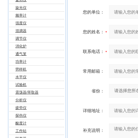
量热仪
旋光仪
您的单位：
频率计
强度仪
混调器
您的姓名：
调节仪
消化炉
联系电话：
通气笼
功率计
劈样机
常用邮箱：
水平仪
试验机
省份：
震荡器/萃取器
分析仪
疲劳仪
详细地址：
探伤仪
酸度计
补充说明：
工作站