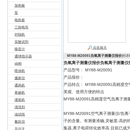
加热板
泵
电热套
三协电耳
对辊机
实验试剂
点击放大
噪音计
MY88-M20091负氧离子测量仪报价
的详
通球指示器
负氧离子测量仪报价
负氧离子测量仪
sb粉
产品型号： MY88-M20091
喷涂机
产品报价：
溅射仪
产品特点： MY88-M20091高
通风机
美观、使用方便的特点
卷扬机
MY88-M20091高精度空气负离
灌装机
清洗剂
MY88-M20091空气离子测量仪
油试纸
子的含量。有测量准确,灵敏度-高
氮吹仪
集器,离子电荷转化效率高 目前已
马尔文