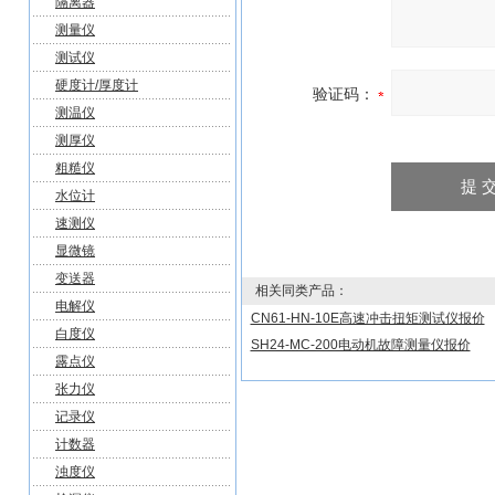
隔离器
测量仪
测试仪
硬度计/厚度计
验证码：
测温仪
测厚仪
粗糙仪
水位计
速测仪
显微镜
变送器
相关同类产品：
电解仪
CN61-HN-10E高速冲击扭矩测试仪报价
白度仪
SH24-MC-200电动机故障测量仪报价
露点仪
张力仪
记录仪
计数器
浊度仪