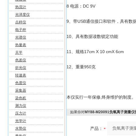
8 电源：DC 9V
热流计
光泽度仪
9、带USB通信接口和软件，具有数
点样仪
电子秤
10、具有数据读数锁定功能
光谱仪
热量表
11、规格17cm X 10 cmX 6cm
天平
色差仪
12、重量950克
折光仪
转速表
色度仪
采集器
本仪实行一年保修,终身维护的制度
染色机
测力仪
如果你对
MY88-M20091负氧离子测量
压力计
光学计
产品：
水势仪