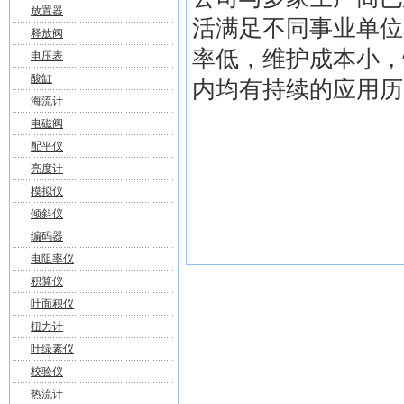
放置器
活满足不同事业单位
释放阀
率低，维护成本小，
电压表
酸缸
内均有持续的应用历
海流计
电磁阀
配平仪
亮度计
模拟仪
倾斜仪
编码器
电阻率仪
积算仪
叶面积仪
扭力计
叶绿素仪
校验仪
热流计