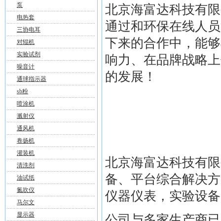
泵
北京海富达科技有限公
电热套
通过和环保在线人员
三协电耳
下来的合作中，能够
对辊机
实验试剂
响力、在品牌战略上
噪音计
的发展！
通球指示器
sb粉
喷涂机
溅射仪
通风机
卷扬机
灌装机
北京海富达科技有限
清洗剂
备、平台综合解决方
油试纸
氮吹仪
仪器仪表，实验设备
马尔文
显示器
公司与多家生产商已