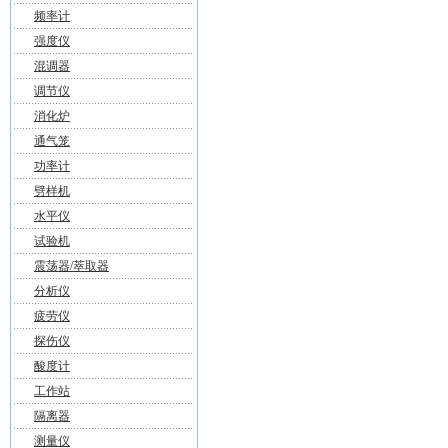
频率计
强度仪
混调器
调节仪
消化炉
通气笼
功率计
劈样机
水平仪
试验机
震荡器/萃取器
分析仪
疲劳仪
探伤仪
酸度计
工作站
隔离器
测量仪