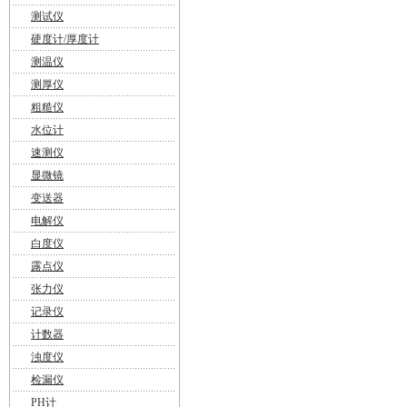
测试仪
硬度计/厚度计
测温仪
测厚仪
粗糙仪
水位计
速测仪
显微镜
变送器
电解仪
白度仪
露点仪
张力仪
记录仪
计数器
浊度仪
检漏仪
PH计