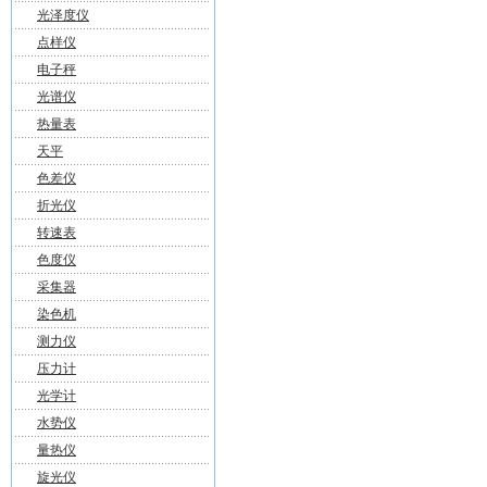
光泽度仪
点样仪
电子秤
光谱仪
热量表
天平
色差仪
折光仪
转速表
色度仪
采集器
染色机
测力仪
压力计
光学计
水势仪
量热仪
旋光仪